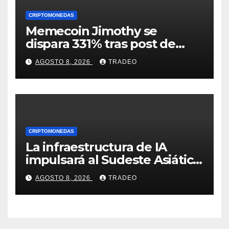
CRIPTOMONEDAS
Memecoin Jimothy se
dispara 331% tras post de
Elon Musk sobre un
AGOSTO 8, 2026
TRADEO
mapache
CRIPTOMONEDAS
La infraestructura de IA
impulsará al Sudeste Asiático,
destaca United Overseas
AGOSTO 8, 2026
TRADEO
Bank