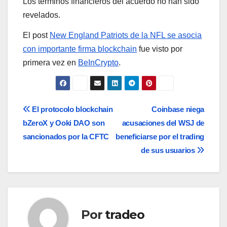
Los términos financieros del acuerdo no han sido
revelados.
El post
New England Patriots de la NFL se asocia
con importante firma blockchain
fue visto por
primera vez en
BeInCrypto
.
Navegación
El protocolo blockchain
Coinbase niega
bZeroX y Ooki DAO son
acusaciones del WSJ de
de
sancionados por la CFTC
beneficiarse por el trading
entradas
de sus usuarios
Por
tradeo