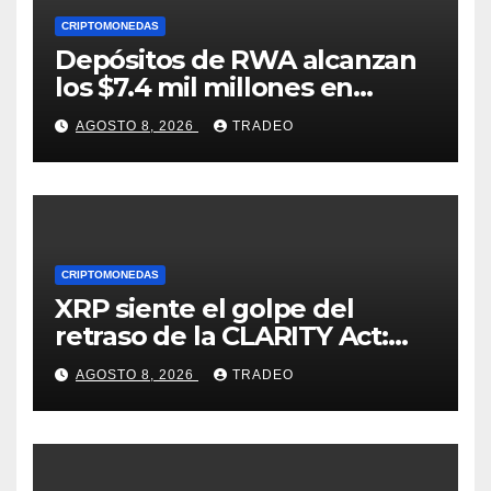
CRIPTOMONEDAS
Depósitos de RWA alcanzan
los $7.4 mil millones en
medio de la caída de DeFi
AGOSTO 8, 2026
TRADEO
CRIPTOMONEDAS
XRP siente el golpe del
retraso de la CLARITY Act:
¿Podrá mantenerse por
AGOSTO 8, 2026
TRADEO
encima de $1?