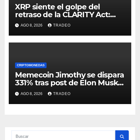
XRP siente el golpe del
retraso de la CLARITY Act:
¿Podrá mantenerse por
AGO 8, 2026
TRADEO
encima de $1?
CRIPTOMONEDAS
Memecoin Jimothy se dispara
331% tras post de Elon Musk
sobre un mapache
AGO 8, 2026
TRADEO