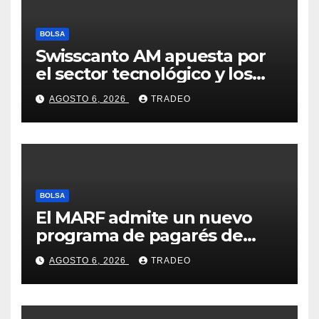
BOLSA
Swisscanto AM apuesta por
el sector tecnológico y los
valores cíclicos para ganar en
AGOSTO 6, 2026
TRADEO
bolsa
BOLSA
El MARF admite un nuevo
programa de pagarés de
Seresco por 20 millones de
AGOSTO 6, 2026
TRADEO
euros