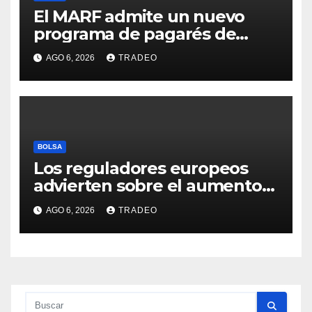
El MARF admite un nuevo
programa de pagarés de
Seresco por 20 millones de
AGO 6, 2026
TRADEO
euros
BOLSA
Los reguladores europeos
advierten sobre el aumento
del fraude con criptos tras la
AGO 6, 2026
TRADEO
llegada de MiCA