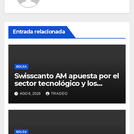
Entrada relacionada
BOLSA
Swisscanto AM apuesta por el
sector tecnológico y los
valores cíclicos para ganar en
AGO 6, 2026
TRADEO
bolsa
BOLSA