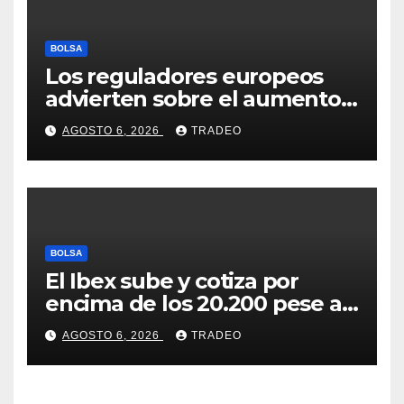
BOLSA
Los reguladores europeos
advierten sobre el aumento
del fraude con criptos tras la
AGOSTO 6, 2026
TRADEO
llegada de MiCA
BOLSA
El Ibex sube y cotiza por
encima de los 20.200 pese al
‘sell off’ de la tecnología
AGOSTO 6, 2026
TRADEO