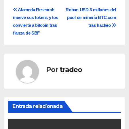
Navegación
Alameda Research
Roban USD 3 millones del
mueve sus tokens y los
pool de minería BTC.com
de
convierte a bitcoin tras
tras hackeo
entradas
fianza de SBF
Por
tradeo
Entrada relacionada