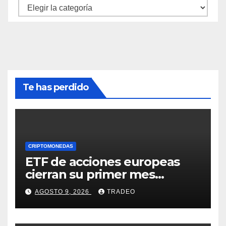
Categorías
Te has perdido
CRIPTOMONEDAS
ETF de acciones europeas
cierran su primer mes
positivo desde el inicio de la
AGOSTO 9, 2026
TRADEO
guerra en Irán