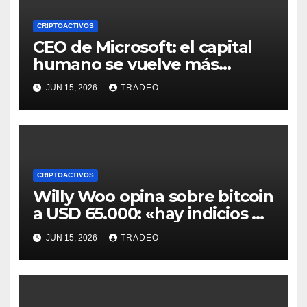
CRIPTOACTIVOS
CEO de Microsoft: el capital
humano se vuelve más
valioso a medida que crece la
JUN 15, 2026
TRADEO
IA
CRIPTOACTIVOS
Willy Woo opina sobre bitcoin
a USD 65.000: «hay indicios de
posible divergencia alcista»
JUN 15, 2026
TRADEO