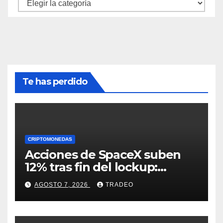
Categorías
Te has perdido
CRIPTOMONEDAS
Acciones de SpaceX suben
12% tras fin del lockup:
¿Hasta dónde podrían llegar
AGOSTO 7, 2026
TRADEO
en agosto?