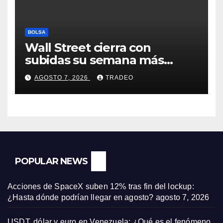
BOLSA
Wall Street cierra con
subidas su semana más
alcista desde abril
AGOSTO 7, 2026
TRADEO
POPULAR NEWS
Acciones de SpaceX suben 12% tras fin del lockup:
¿Hasta dónde podrían llegar en agosto?
agosto 7, 2026
USDT, dólar y euro en Venezuela: ¿Qué es el fenómeno