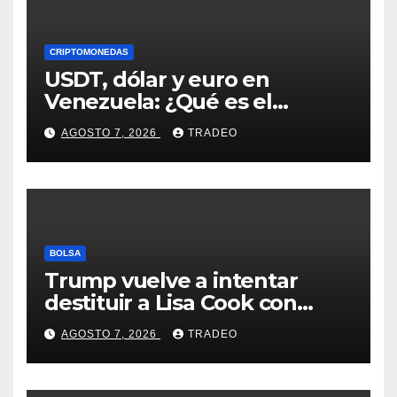
CRIPTOMONEDAS
USDT, dólar y euro en
Venezuela: ¿Qué es el
fenómeno “Rockets and
AGOSTO 7, 2026
TRADEO
Feathers”?
BOLSA
Trump vuelve a intentar
destituir a Lisa Cook con
acusaciones de fraude
AGOSTO 7, 2026
TRADEO
hipotecario