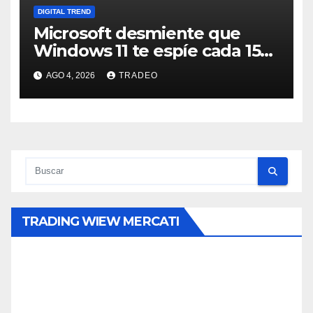
DIGITAL TREND
Microsoft desmiente que
Windows 11 te espíe cada 15
minutos
AGO 4, 2026
TRADEO
TRADING WIEW MERCATI