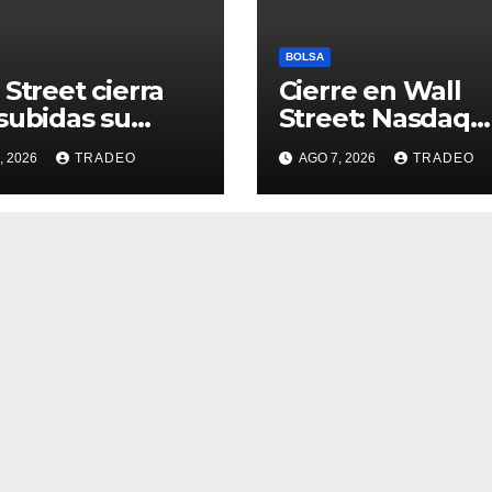
BOLSA
 Street cierra
Cierre en Wall
subidas su
Street: Nasdaq
na más alcista
(+0,28%), S&P 50
, 2026
TRADEO
AGO 7, 2026
TRADEO
e abril
(+0,62%) y Nasd
(+1,30%)