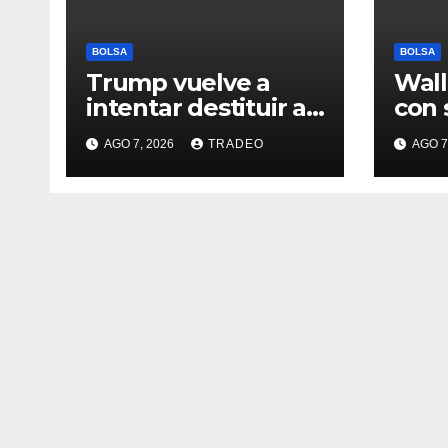
BOLSA
BOLSA
Trump vuelve a
Wall
intentar destituir a
con 
Lisa Cook con
sema
AGO 7, 2026
TRADEO
AGO 7
acusaciones de
desd
fraude hipotecario