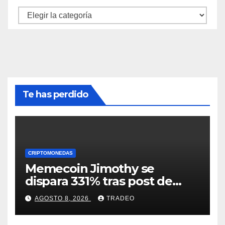
Categorías
Te has perdido
CRIPTOMONEDAS
Memecoin Jimothy se
dispara 331% tras post de
Elon Musk sobre un
AGOSTO 8, 2026
TRADEO
mapache