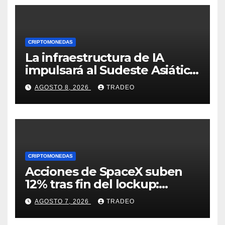
CRIPTOMONEDAS
La infraestructura de IA
impulsará al Sudeste Asiático,
destaca United Overseas
AGOSTO 8, 2026
TRADEO
Bank
CRIPTOMONEDAS
Acciones de SpaceX suben
12% tras fin del lockup:
¿Hasta dónde podrían llegar
AGOSTO 7, 2026
TRADEO
en agosto?