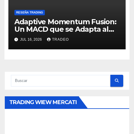
RESEÑA TRADING
Adaptive Momentum Fusion:
Un MACD que se Adapta al
Mercado
JUL 16, 2026
TRADEO
TRADING WIEW MERCATI