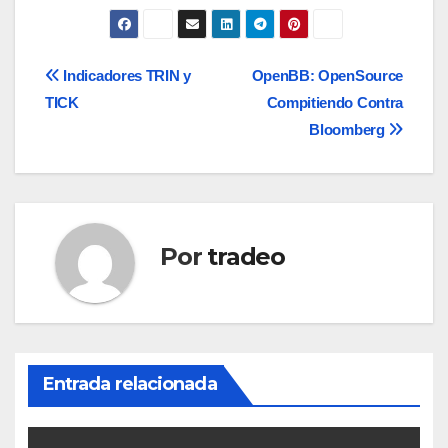
Navegación
Indicadores TRIN y
OpenBB: OpenSource
TICK
Compitiendo Contra
de
Bloomberg
entradas
Por
tradeo
Entrada relacionada