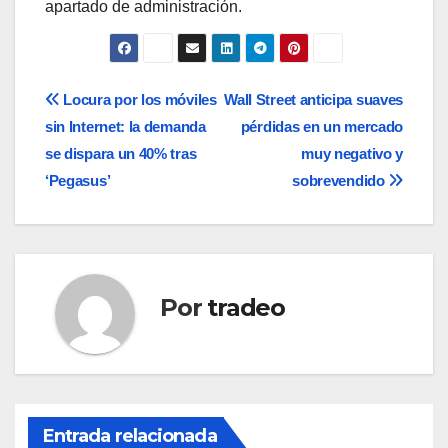
apartado de administración.
Navegación
Locura por los móviles
Wall Street anticipa suaves
sin Internet: la demanda
pérdidas en un mercado
de
se dispara un 40% tras
muy negativo y
entradas
‘Pegasus’
sobrevendido
Por
tradeo
Entrada relacionada