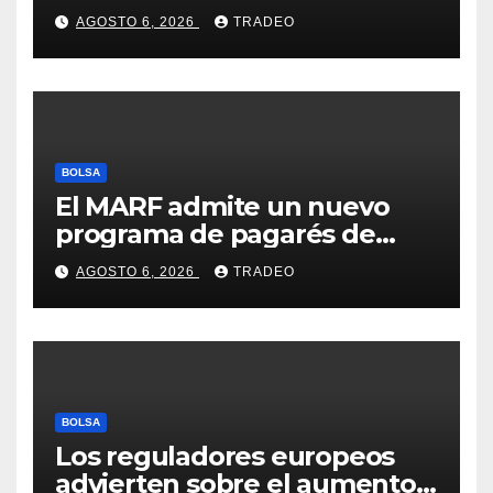
valores cíclicos para ganar en
AGOSTO 6, 2026
TRADEO
bolsa
BOLSA
El MARF admite un nuevo
programa de pagarés de
Seresco por 20 millones de
AGOSTO 6, 2026
TRADEO
euros
BOLSA
Los reguladores europeos
advierten sobre el aumento