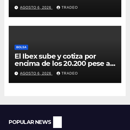
del fraude con criptos tras la
AGOSTO 6, 2026
TRADEO
llegada de MiCA
BOLSA
El Ibex sube y cotiza por
encima de los 20.200 pese al
‘sell off’ de la tecnología
AGOSTO 6, 2026
TRADEO
POPULAR NEWS