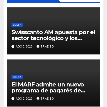
BOLSA
Swisscanto AM apuesta por el
sector tecnológico y los
valores cíclicos para ganar en
AGO 6, 2026
TRADEO
bolsa
BOLSA
El MARF admite un nuevo
programa de pagarés de
Seresco por 20 millones de
AGO 6, 2026
TRADEO
euros