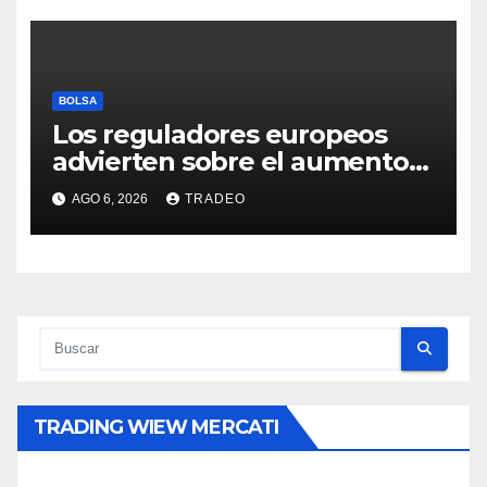
BOLSA
Los reguladores europeos
advierten sobre el aumento
del fraude con criptos tras la
AGO 6, 2026
TRADEO
llegada de MiCA
TRADING WIEW MERCATI