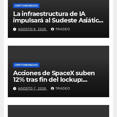
CRIPTOMONEDAS
La infraestructura de IA
impulsará al Sudeste Asiático,
destaca United Overseas
AGOSTO 8, 2026
TRADEO
Bank
CRIPTOMONEDAS
Acciones de SpaceX suben
12% tras fin del lockup:
¿Hasta dónde podrían llegar
AGOSTO 7, 2026
TRADEO
en agosto?