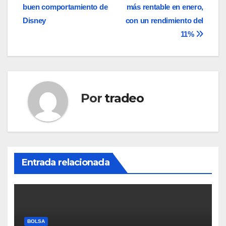
de
buen comportamiento de
más rentable en enero,
entradas
Disney
con un rendimiento del
11%
Por
tradeo
Entrada relacionada
BOLSA