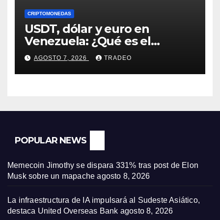
CRIPTOMONEDAS
USDT, dólar y euro en
Venezuela: ¿Qué es el
fenómeno “Rockets and
AGOSTO 7, 2026
TRADEO
Feathers”?
POPULAR NEWS
Memecoin Jimothy se dispara 331% tras post de Elon
Musk sobre un mapache
agosto 8, 2026
La infraestructura de IA impulsará al Sudeste Asiático,
destaca United Overseas Bank
agosto 8, 2026