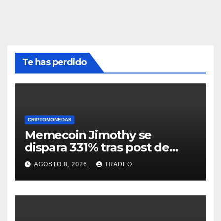
Te has perdido
CRIPTOMONEDAS
Memecoin Jimothy se
dispara 331% tras post de
Elon Musk sobre un
AGOSTO 8, 2026
TRADEO
mapache