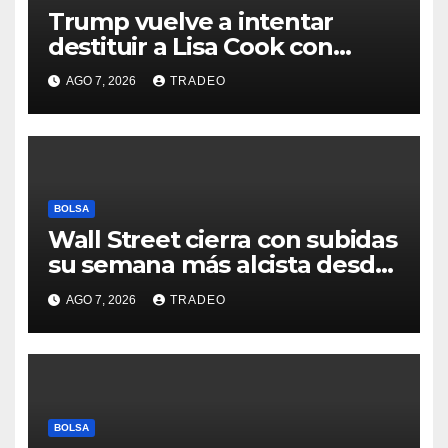
Trump vuelve a intentar
destituir a Lisa Cook con
acusaciones de fraude
AGO 7, 2026
TRADEO
hipotecario
BOLSA
Wall Street cierra con subidas
su semana más alcista desde
abril
AGO 7, 2026
TRADEO
BOLSA