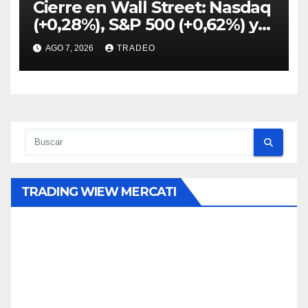
Cierre en Wall Street: Nasdaq
(+0,28%), S&P 500 (+0,62%) y
Nasdaq (+1,30%)
AGO 7, 2026
TRADEO
TRADING WIEW MERCATI