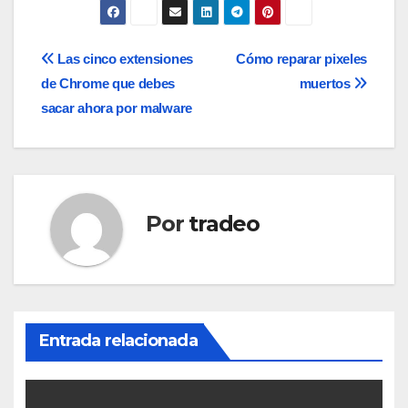
Navegación
Las cinco extensiones
Cómo reparar pixeles
de Chrome que debes
muertos
de
sacar ahora por malware
entradas
Por
tradeo
Entrada relacionada