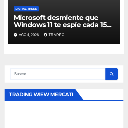
DIGITAL TREND
Microsoft desmiente que
Windows 11 te espíe cada 15
minutos
AGO 4, 2026
TRADEO
TRADING WIEW MERCATI