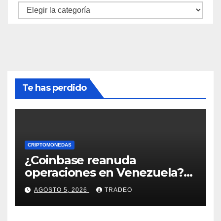
Categorías
Te has perdido
CRIPTOMONEDAS
¿Coinbase reanuda
operaciones en Venezuela?
Post críptico enciende el
AGOSTO 5, 2026
TRADEO
debate