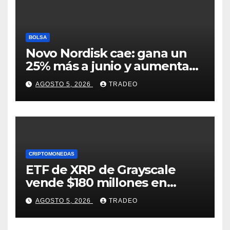
BOLSA
Novo Nordisk cae: gana un
25% más a junio y aumenta
previsiones, pero no
AGOSTO 5, 2026
TRADEO
convence
CRIPTOMONEDAS
ETF de XRP de Grayscale
vende $180 millones en
tokens tras grandes pérdidas
AGOSTO 5, 2026
TRADEO