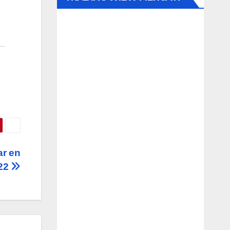
ar en
22