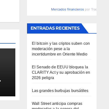
Mercados financieros
por TradingVie
ENTRADAS RECIENTES
El bitcoin y las criptos suben con
moderación pese a la
incertidumbre en Oriente Medio
El Senado de EEUU bloquea la
CLARITY Act y su aprobación en
2026 peligra
spíe
Las grandes burbujas bursátiles
Wall Street anticipa compras
moderadas a la espera del