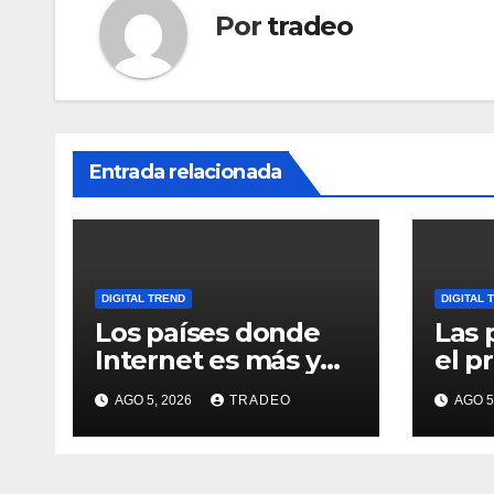
Por
tradeo
Entrada relacionada
DIGITAL TREND
DIGITAL 
Los países donde
Las 
Internet es más y
el p
menos asequible
cabe
AGO 5, 2026
TRADEO
AGO 5
usua