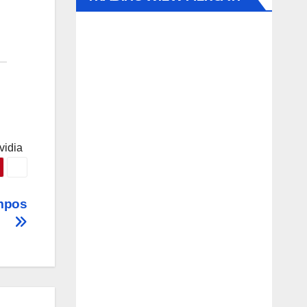
vidia
empos