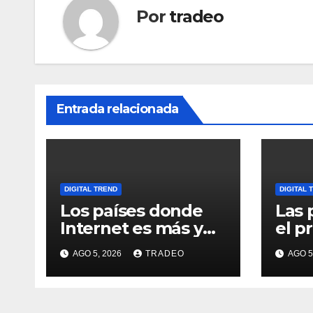
Por
tradeo
Entrada relacionada
DIGITAL TREND
DIGITAL 
Los países donde
Las 
Internet es más y
el p
menos asequible
cabe
AGO 5, 2026
TRADEO
AGO 5
usua