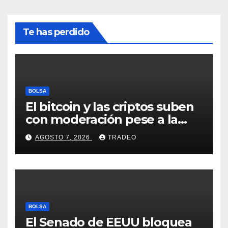
Te has perdido
BOLSA
El bitcoin y las criptos suben
con moderación pese a la
incertidumbre en Oriente
AGOSTO 7, 2026
TRADEO
Medio
BOLSA
El Senado de EEUU bloquea