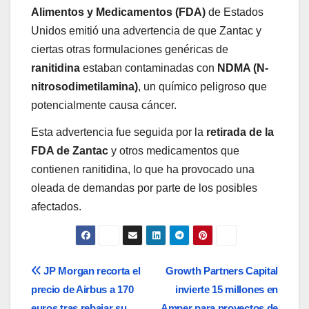
Alimentos y Medicamentos (FDA)
de Estados
Unidos emitió una advertencia de que Zantac y
ciertas otras formulaciones genéricas de
ranitidina
estaban contaminadas con
NDMA (N-
nitrosodimetilamina)
, un químico peligroso que
potencialmente causa cáncer.
Esta advertencia fue seguida por la
retirada de la
FDA de Zantac
y otros medicamentos que
contienen ranitidina, lo que ha provocado una
oleada de demandas por parte de los posibles
afectados.
Navegación
JP Morgan recorta el
Growth Partners Capital
precio de Airbus a 170
invierte 15 millones en
de
euros tras rebajar su
Amper para proyectos de