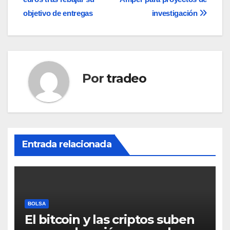
entradas
objetivo de entregas
investigación
Por
tradeo
Entrada relacionada
BOLSA
El bitcoin y las criptos suben