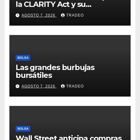
la CLARITY Act y su
aprobación en 2026 peligra
AGOSTO 7, 2026
TRADEO
BOLSA
Las grandes burbujas
bursátiles
AGOSTO 7, 2026
TRADEO
BOLSA
Wall Street anticipa compras