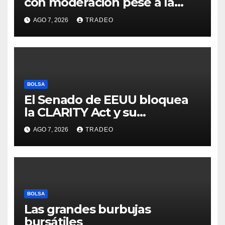
con moderación pese a la
incertidumbre en Oriente
AGO 7, 2026
TRADEO
Medio
BOLSA
El Senado de EEUU bloquea
la CLARITY Act y su
aprobación en 2026 peligra
AGO 7, 2026
TRADEO
BOLSA
Las grandes burbujas
bursátiles