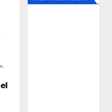
o.
el