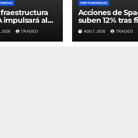
ONEDAS
CRIPTOMONEDAS
nfraestructura
Acciones de Sp
A impulsará al
suben 12% tras f
ste Asiático,
del lockup: ¿Has
, 2026
TRADEO
AGO 7, 2026
TRADEO
aca United
dónde podrían
seas Bank
llegar en agosto