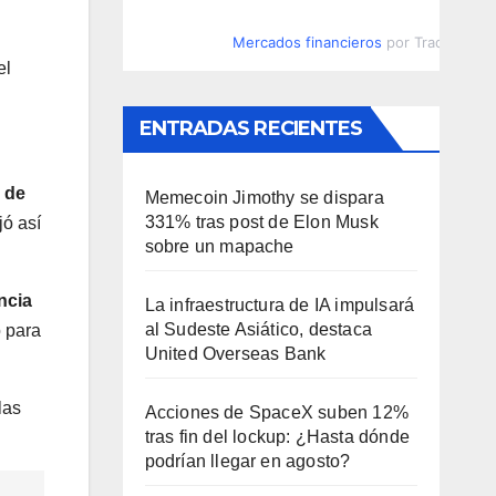
Mercados financieros
por TradingVie
el
ENTRADAS RECIENTES
a de
Memecoin Jimothy se dispara
331% tras post de Elon Musk
jó así
sobre un mapache
ncia
La infraestructura de IA impulsará
al Sudeste Asiático, destaca
 para
United Overseas Bank
las
Acciones de SpaceX suben 12%
tras fin del lockup: ¿Hasta dónde
podrían llegar en agosto?