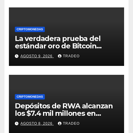
instantáneas?
CRIPTOMONEDAS
La verdadera prueba del
estándar oro de Bitcoin
apenas comienza en 2026
AGOSTO 9, 2026
TRADEO
CRIPTOMONEDAS
Depósitos de RWA alcanzan
los $7.4 mil millones en
medio de la caída de DeFi
AGOSTO 8, 2026
TRADEO