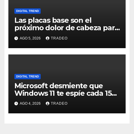
DIGITAL TREND
Las placas base son el
próximo dolor de cabeza para
los usuarios
AGO 5, 2026
TRADEO
DIGITAL TREND
Microsoft desmiente que
Windows 11 te espíe cada 15
minutos
AGO 4, 2026
TRADEO