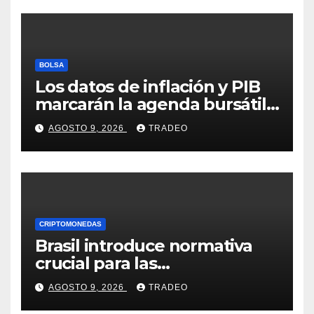
BOLSA
Los datos de inflación y PIB
marcarán la agenda bursátil
de la próxima semana
AGOSTO 9, 2026
TRADEO
CRIPTOMONEDAS
Brasil introduce normativa
crucial para las
criptomonedas: ¿Llegó el fin
AGOSTO 9, 2026
TRADEO
de las transferencias