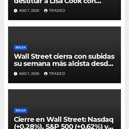
destituir a Lisa Cook con
acusaciones de fraude
AGO 7, 2026
TRADEO
hipotecario
BOLSA
Wall Street cierra con subidas
su semana más alcista desde
abril
AGO 7, 2026
TRADEO
BOLSA
Cierre en Wall Street: Nasdaq
(+0,28%), S&P 500 (+0,62%) y