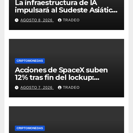
La infraestructura de IA
impulsará al Sudeste Asiático,
destaca United Overseas
AGOSTO 8, 2026
TRADEO
Bank
CRIPTOMONEDAS
Acciones de SpaceX suben
12% tras fin del lockup:
¿Hasta dónde podrían llegar
AGOSTO 7, 2026
TRADEO
en agosto?
CRIPTOMONEDAS