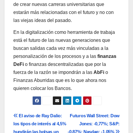
de crear nuevas carreras universitarias que
estarán más relacionadas con el futuro y no con
las viejas ideas del pasado.
En la digitalización como herramienta de trabaja
está el futuro de las nuevas generaciones que
buscan salidas cada vez más vinculadas a la
personalización de los procesos y a las
finanzas
DeFi
o finanzas descentralizadas que por la
fuerza de la razón se impondrán a las
AbFi
o
Finanzas Aburridas que es lo que ahora nos
quieren colocar los Bancos.
Navegación
El aviso de Ray Dalio:
Futuros Wall Street: Dow
los tipos de interés al 4,5%
Jones: -0,77%; S&P:
de
hundirán las bolsas un
-0,87%; Nasdaq: -1,05%