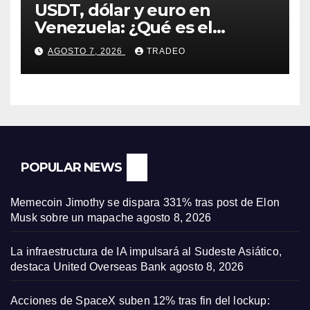
USDT, dólar y euro en
Venezuela: ¿Qué es el
fenómeno “Rockets and
AGOSTO 7, 2026
TRADEO
Feathers”?
POPULAR NEWS
Memecoin Jimothy se dispara 331% tras post de Elon
Musk sobre un mapache
agosto 8, 2026
La infraestructura de IA impulsará al Sudeste Asiático,
destaca United Overseas Bank
agosto 8, 2026
Acciones de SpaceX suben 12% tras fin del lockup: