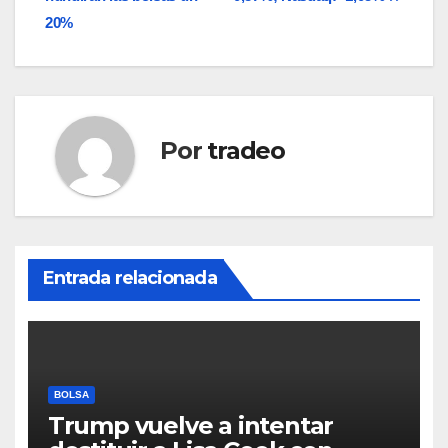
entradas
20%
Por
tradeo
Entrada relacionada
BOLSA
Trump vuelve a intentar