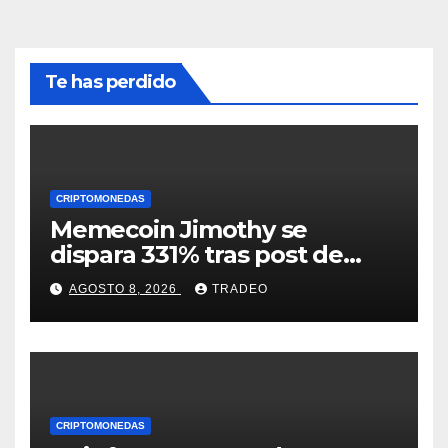
Te has perdido
CRIPTOMONEDAS
Memecoin Jimothy se
dispara 331% tras post de
Elon Musk sobre un
AGOSTO 8, 2026
TRADEO
mapache
CRIPTOMONEDAS