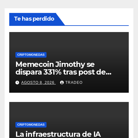
Te has perdido
CRIPTOMONEDAS
Memecoin Jimothy se
dispara 331% tras post de
Elon Musk sobre un
AGOSTO 8, 2026
TRADEO
mapache
CRIPTOMONEDAS
La infraestructura de IA