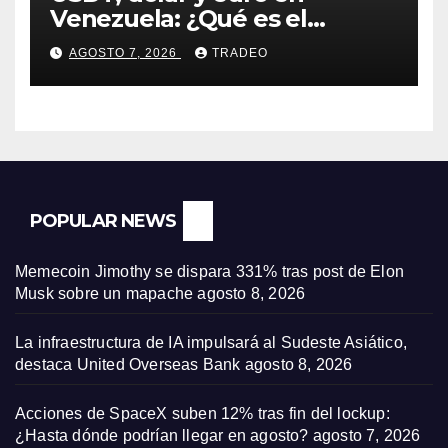
Venezuela: ¿Qué es el
fenómeno “Rockets and
AGOSTO 7, 2026
TRADEO
Feathers”?
POPULAR NEWS
Memecoin Jimothy se dispara 331% tras post de Elon
Musk sobre un mapache
agosto 8, 2026
La infraestructura de IA impulsará al Sudeste Asiático,
destaca United Overseas Bank
agosto 8, 2026
Acciones de SpaceX suben 12% tras fin del lockup:
¿Hasta dónde podrían llegar en agosto?
agosto 7, 2026