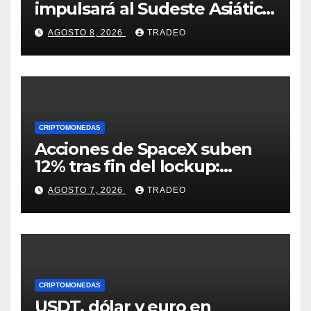
impulsará al Sudeste Asiático,
destaca United Overseas
AGOSTO 8, 2026
TRADEO
Bank
CRIPTOMONEDAS
Acciones de SpaceX suben
12% tras fin del lockup:
¿Hasta dónde podrían llegar
AGOSTO 7, 2026
TRADEO
en agosto?
CRIPTOMONEDAS
USDT, dólar y euro en