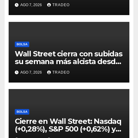
acusaciones de fraude
AGO 7, 2026
TRADEO
hipotecario
BOLSA
Wall Street cierra con subidas
su semana más alcista desde
abril
AGO 7, 2026
TRADEO
BOLSA
Cierre en Wall Street: Nasdaq
(+0,28%), S&P 500 (+0,62%) y
Nasdaq (+1,30%)