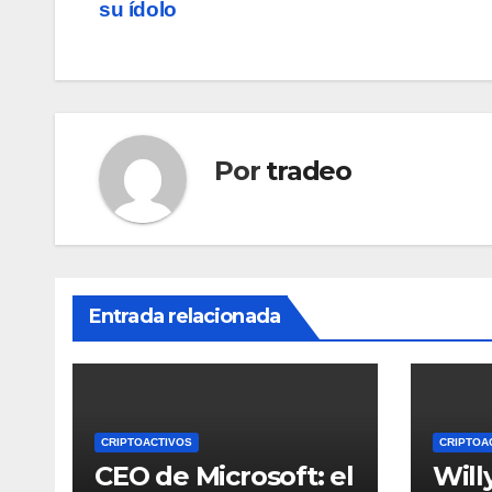
su ídolo
de
entradas
Por
tradeo
Entrada relacionada
CRIPTOACTIVOS
CRIPTOA
CEO de Microsoft: el
Will