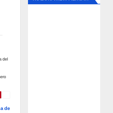
a del
mero
sa de