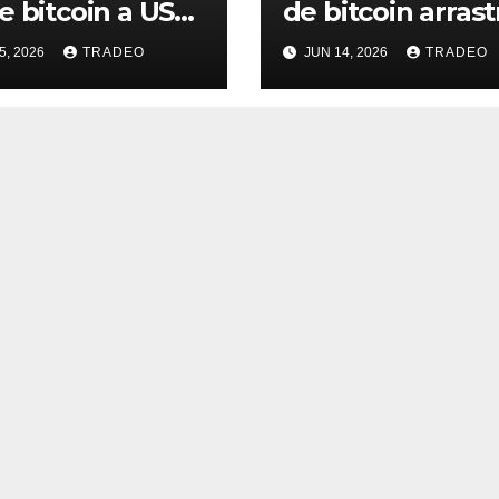
e bitcoin a USD
de bitcoin arrast
00: «hay indicios
consigo a los
5, 2026
TRADEO
JUN 14, 2026
TRADEO
osible
mineros
rgencia alcista»