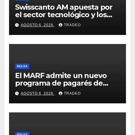
Swisscanto AM apuesta por
el sector tecnológico y los
valores cíclicos para ganar en
AGOSTO 6, 2026
TRADEO
bolsa
BOLSA
El MARF admite un nuevo
programa de pagarés de
Seresco por 20 millones de
AGOSTO 6, 2026
TRADEO
euros
BOLSA