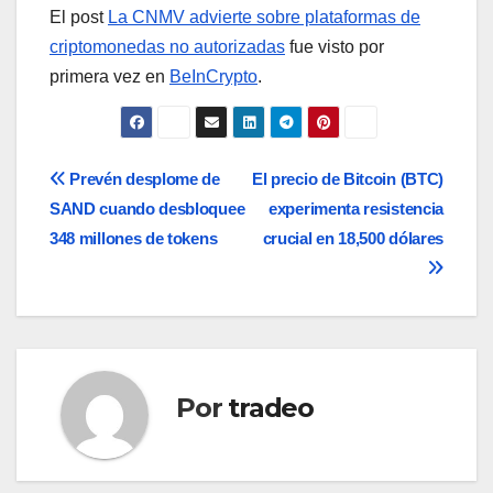
El post
La CNMV advierte sobre plataformas de
criptomonedas no autorizadas
fue visto por
primera vez en
BeInCrypto
.
Navegación
Prevén desplome de
El precio de Bitcoin (BTC)
SAND cuando desbloquee
experimenta resistencia
de
348 millones de tokens
crucial en 18,500 dólares
entradas
Por
tradeo