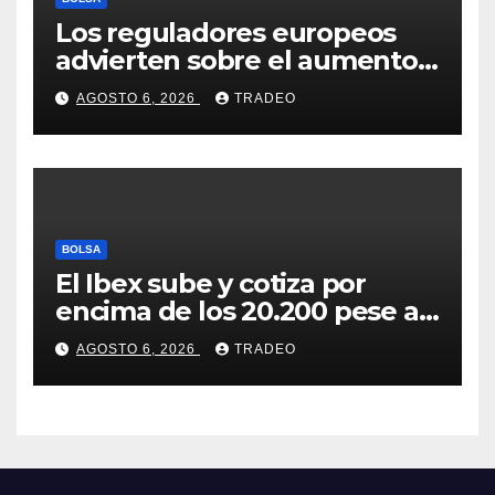
Los reguladores europeos
advierten sobre el aumento
del fraude con criptos tras la
AGOSTO 6, 2026
TRADEO
llegada de MiCA
BOLSA
El Ibex sube y cotiza por
encima de los 20.200 pese al
‘sell off’ de la tecnología
AGOSTO 6, 2026
TRADEO