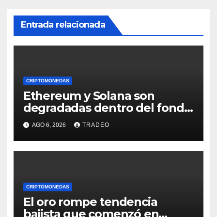
Entrada relacionada
CRIPTOMONEDAS
Ethereum y Solana son
degradadas dentro del fondo
de Grayscale
AGO 6, 2026
TRADEO
CRIPTOMONEDAS
El oro rompe tendencia
bajista que comenzó en