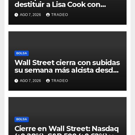
destituir a Lisa Cook con
acusaciones de fraude
AGO 7, 2026
TRADEO
hipotecario
BOLSA
Wall Street cierra con subidas
su semana más alcista desde
abril
AGO 7, 2026
TRADEO
BOLSA
Cierre en Wall Street: Nasdaq