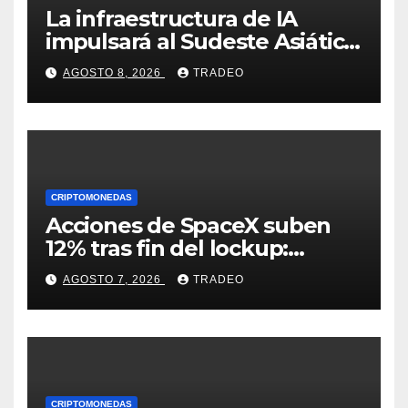
La infraestructura de IA
impulsará al Sudeste Asiático,
destaca United Overseas
AGOSTO 8, 2026
TRADEO
Bank
CRIPTOMONEDAS
Acciones de SpaceX suben
12% tras fin del lockup:
¿Hasta dónde podrían llegar
AGOSTO 7, 2026
TRADEO
en agosto?
CRIPTOMONEDAS