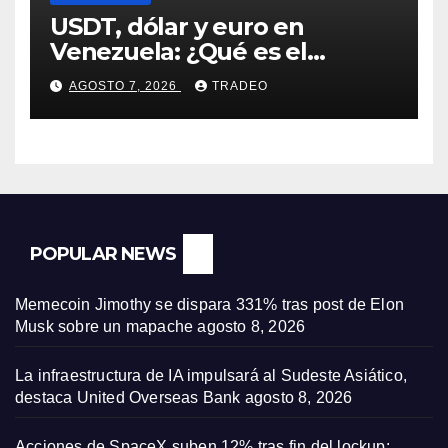
USDT, dólar y euro en
Venezuela: ¿Qué es el
fenómeno “Rockets and
AGOSTO 7, 2026
TRADEO
Feathers”?
POPULAR NEWS
Memecoin Jimothy se dispara 331% tras post de Elon
Musk sobre un mapache
agosto 8, 2026
La infraestructura de IA impulsará al Sudeste Asiático,
destaca United Overseas Bank
agosto 8, 2026
Acciones de SpaceX suben 12% tras fin del lockup: