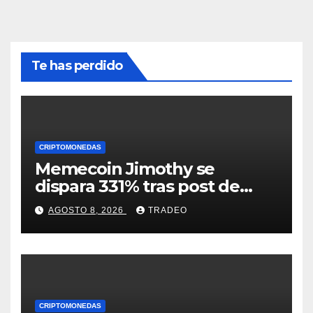
Te has perdido
CRIPTOMONEDAS
Memecoin Jimothy se
dispara 331% tras post de
Elon Musk sobre un
AGOSTO 8, 2026
TRADEO
mapache
CRIPTOMONEDAS