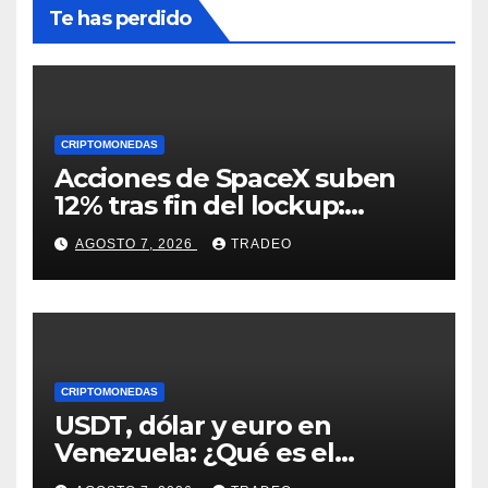
Te has perdido
CRIPTOMONEDAS
Acciones de SpaceX suben
12% tras fin del lockup:
¿Hasta dónde podrían llegar
AGOSTO 7, 2026
TRADEO
en agosto?
CRIPTOMONEDAS
USDT, dólar y euro en
Venezuela: ¿Qué es el
fenómeno “Rockets and