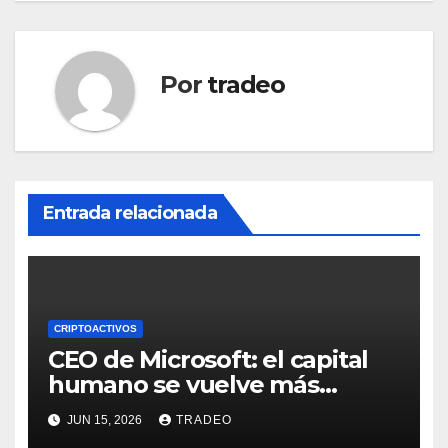
Por
tradeo
Entrada relacionada
CRIPTOACTIVOS
CEO de Microsoft: el capital
humano se vuelve más
valioso a medida que crece la
JUN 15, 2026
TRADEO
IA