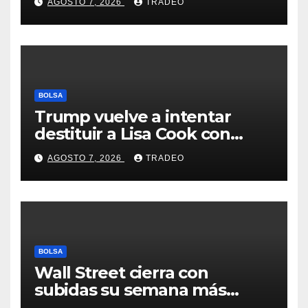
AGOSTO 7, 2026
TRADEO
Feathers”?
BOLSA
Trump vuelve a intentar
destituir a Lisa Cook con
acusaciones de fraude
AGOSTO 7, 2026
TRADEO
hipotecario
BOLSA
Wall Street cierra con
subidas su semana más
alcista desde abril