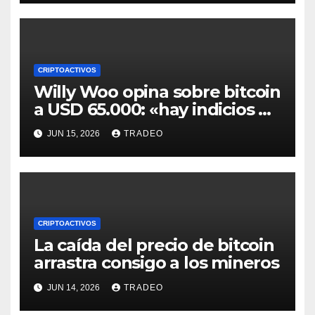
CRIPTOACTIVOS
Willy Woo opina sobre bitcoin
a USD 65.000: «hay indicios de
posible divergencia alcista»
JUN 15, 2026
TRADEO
CRIPTOACTIVOS
La caída del precio de bitcoin
arrastra consigo a los mineros
JUN 14, 2026
TRADEO