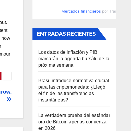
Mercados financieros
por TradingVie
out.
tent
ENTRADAS RECIENTES
s now
r
Los datos de inflación y PIB
umour
marcarán la agenda bursátil de la
próxima semana
Brasil introduce normativa crucial
para las criptomonedas: ¿Llegó
grow.
el fin de las transferencias
instantáneas?
La verdadera prueba del estándar
oro de Bitcoin apenas comienza
en 2026