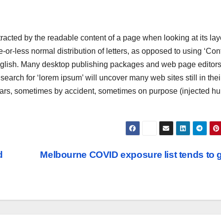
istracted by the readable content of a page when looking at its lay
-or-less normal distribution of letters, as opposed to using ‘Con
 English. Many desktop publishing packages and web page editor
earch for ‘lorem ipsum’ will uncover many web sites still in thei
years, sometimes by accident, sometimes on purpose (injected h
d
Melbourne COVID exposure list tends to 