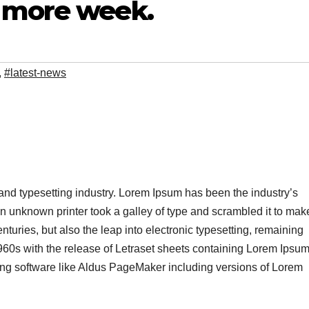
 more week.
,
#latest-news
 and typesetting industry. Lorem Ipsum has been the industry’s
 unknown printer took a galley of type and scrambled it to mak
nturies, but also the leap into electronic typesetting, remaining
960s with the release of Letraset sheets containing Lorem Ipsu
ing software like Aldus PageMaker including versions of Lorem