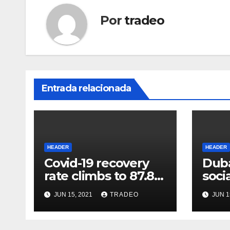
Por
tradeo
Entrada relacionada
HEADER
HEADER
Covid-19 recovery
Duba
rate climbs to 87.8%
soci
as active caseload
luxu
JUN 15, 2021
TRADEO
JUN 1
drops to 65,804.