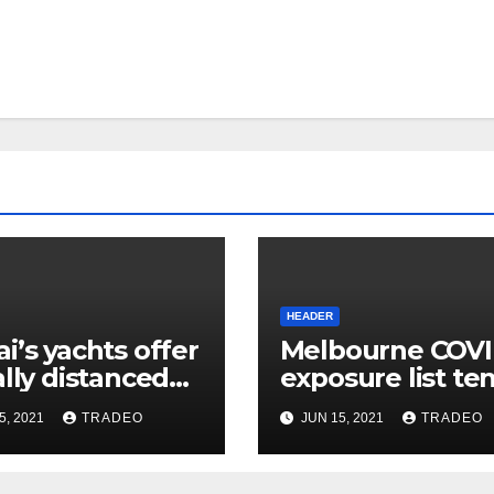
HEADER
i’s yachts offer
Melbourne COV
ally distanced
exposure list te
ry!
to grow.
5, 2021
TRADEO
JUN 15, 2021
TRADEO