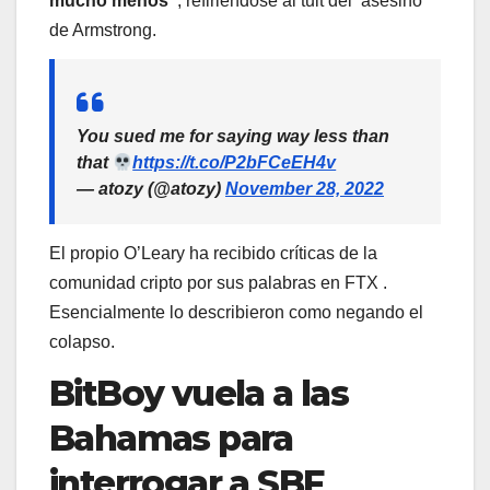
mucho menos”
, refiriéndose al tuit del ‘asesino’
de Armstrong.
You sued me for saying way less than
that
https://t.co/P2bFCeEH4v
— atozy (@atozy)
November 28, 2022
El propio O’Leary ha recibido críticas de la
comunidad cripto por sus palabras en FTX .
Esencialmente lo describieron como negando el
colapso.
BitBoy vuela a las
Bahamas para
interrogar a SBF