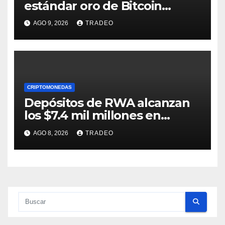
estándar oro de Bitcoin
apenas comienza en 2026
AGO 9, 2026
TRADEO
CRIPTOMONEDAS
Depósitos de RWA alcanzan
los $7.4 mil millones en
medio de la caída de DeFi
AGO 8, 2026
TRADEO