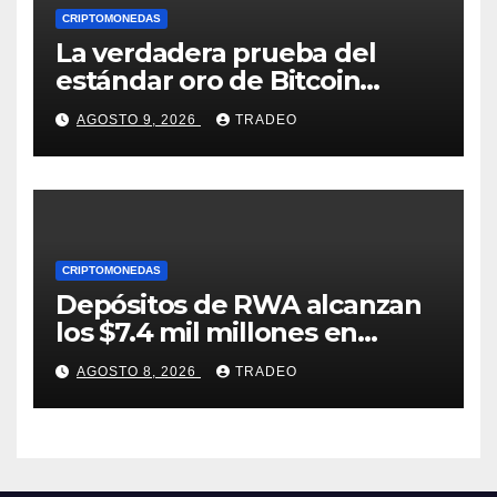
CRIPTOMONEDAS
La verdadera prueba del
estándar oro de Bitcoin
apenas comienza en 2026
AGOSTO 9, 2026
TRADEO
CRIPTOMONEDAS
Depósitos de RWA alcanzan
los $7.4 mil millones en
medio de la caída de DeFi
AGOSTO 8, 2026
TRADEO