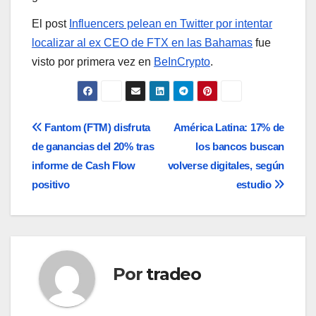
El post
Influencers pelean en Twitter por intentar
localizar al ex CEO de FTX en las Bahamas
fue
visto por primera vez en
BeInCrypto
.
Navegación
Fantom (FTM) disfruta
América Latina: 17% de
de ganancias del 20% tras
los bancos buscan
de
informe de Cash Flow
volverse digitales, según
entradas
positivo
estudio
Por
tradeo