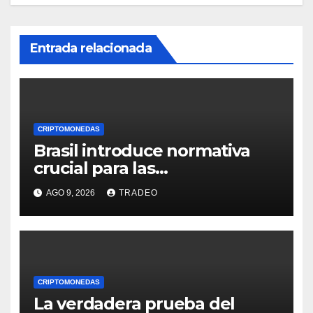
Entrada relacionada
CRIPTOMONEDAS
Brasil introduce normativa
crucial para las
criptomonedas: ¿Llegó el fin
AGO 9, 2026
TRADEO
de las transferencias
instantáneas?
CRIPTOMONEDAS
La verdadera prueba del