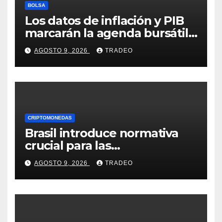
BOLSA
Los datos de inflación y PIB
marcarán la agenda bursátil
de la próxima semana
AGOSTO 9, 2026
TRADEO
CRIPTOMONEDAS
Brasil introduce normativa
crucial para las
criptomonedas: ¿Llegó el fin
AGOSTO 9, 2026
TRADEO
de las transferencias
instantáneas?