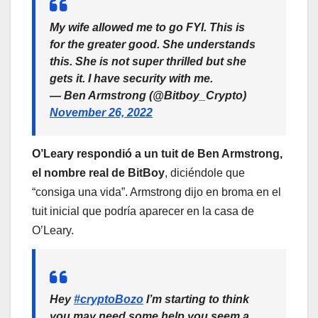
My wife allowed me to go FYI. This is
for the greater good. She understands
this. She is not super thrilled but she
gets it. I have security with me.
— Ben Armstrong (@Bitboy_Crypto)
November 26, 2022
O’Leary respondió a un tuit de Ben Armstrong,
el nombre real de BitBoy
, diciéndole que
“consiga una vida”. Armstrong dijo en broma en el
tuit inicial que podría aparecer en la casa de
O’Leary.
Hey
#cryptoBozo
I’m starting to think
you may need some help you seem a