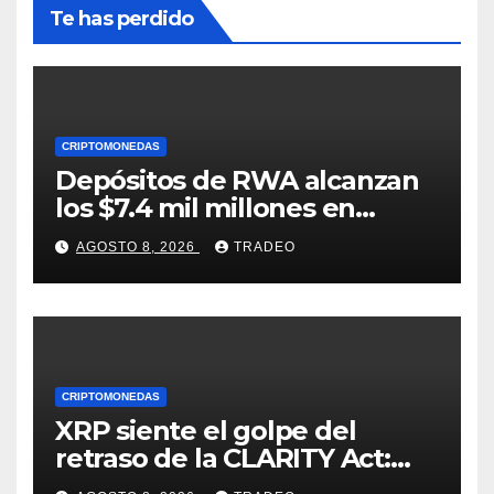
Te has perdido
CRIPTOMONEDAS
Depósitos de RWA alcanzan
los $7.4 mil millones en
medio de la caída de DeFi
AGOSTO 8, 2026
TRADEO
CRIPTOMONEDAS
XRP siente el golpe del
retraso de la CLARITY Act:
¿Podrá mantenerse por