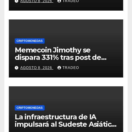
AGOSTO 8, 2026
TRADEO
encima de $1?
CRIPTOMONEDAS
Memecoin Jimothy se
dispara 331% tras post de
Elon Musk sobre un
AGOSTO 8, 2026
TRADEO
mapache
CRIPTOMONEDAS
La infraestructura de IA
impulsará al Sudeste Asiático,
destaca United Overseas