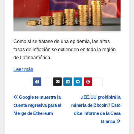
Como si se tratase de una epidemia, las altas
tasas de inflación se extienden en toda la región
de Latinoamérica.
Leer más
Navegación
Google te muestra la
¿EE.UU prohibirá la
cuenta regresiva para el
minería de Bitcoin? Esto
de
Merge de Ethereum
dice informe de la Casa
entradas
Blanca