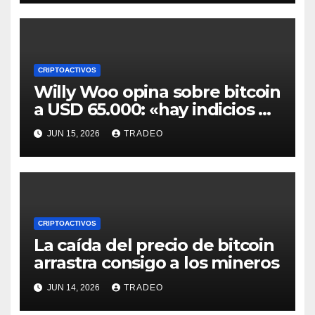
CRIPTOACTIVOS
Willy Woo opina sobre bitcoin
a USD 65.000: «hay indicios de
posible divergencia alcista»
JUN 15, 2026
TRADEO
CRIPTOACTIVOS
La caída del precio de bitcoin
arrastra consigo a los mineros
JUN 14, 2026
TRADEO