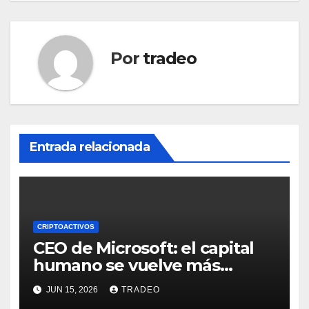
Por
tradeo
Entrada relacionada
CRIPTOACTIVOS
CEO de Microsoft: el capital
humano se vuelve más
valioso a medida que crece la
JUN 15, 2026
TRADEO
IA