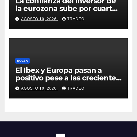
La confianza del inversor de
la eurozona sube por cuarto
mes y se vuelve positiva en
AGOSTO 10, 2026
TRADEO
agosto
BOLSA
El Ibex y Europa pasan a
positivo pese a las crecientes
dudas sobre Oriente Medio
AGOSTO 10, 2026
TRADEO