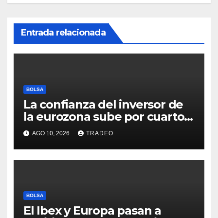
Entrada relacionada
BOLSA
La confianza del inversor de
la eurozona sube por cuarto
mes y se vuelve positiva en
AGO 10, 2026
TRADEO
agosto
BOLSA
El Ibex y Europa pasan a