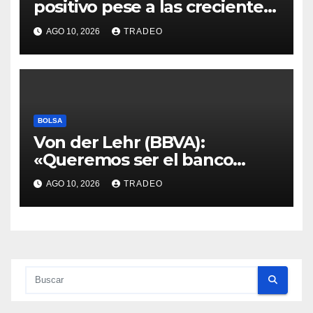
positivo pese a las crecientes
dudas sobre Oriente Medio
AGO 10, 2026
TRADEO
BOLSA
Von der Lehr (BBVA):
«Queremos ser el banco
principal de los clientes en
AGO 10, 2026
TRADEO
Alemania»