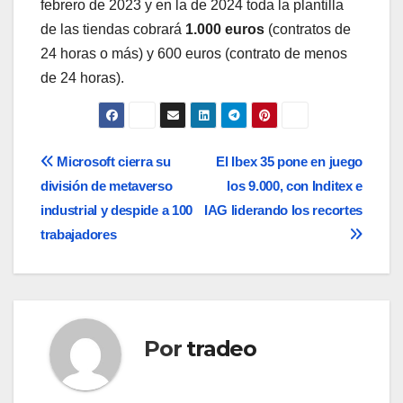
febrero de 2023 y en la de 2024 toda la plantilla
de las tiendas cobrará
1.000 euros
(contratos de
24 horas o más) y 600 euros (contrato de menos
de 24 horas).
Navegación
Microsoft cierra su
El Ibex 35 pone en juego
división de metaverso
los 9.000, con Inditex e
de
industrial y despide a 100
IAG liderando los recortes
entradas
trabajadores
Por
tradeo