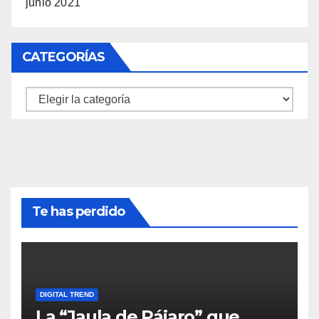
junio 2021
CATEGORÍAS
Categorías
Te has perdido
DIGITAL TREND
La “Jaula de Pájaro” que