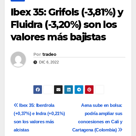
Ibex 35: Grifols (-3,81%) y
Fluidra (-3,20%) son los
valores más bajistas
Por
tradeo
DIC 6, 2022
Navegación
Ibex 35: Iberdrola
Aena sube en bolsa:
(+0,37%) e Indra (+0,21%)
podría ampliar sus
de
son los valores más
concesiones en Cali y
entradas
alcistas
Cartagena (Colombia)