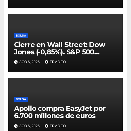
BOLSA
Cierre en Wall Street: Dow
Jones (-0,85%). S&P 500
(-0,18%) y Nasdaq (-0,06%)
AGO 6, 2026
TRADEO
BOLSA
Apollo compra EasyJet por
6.700 millones de euros
AGO 6, 2026
TRADEO