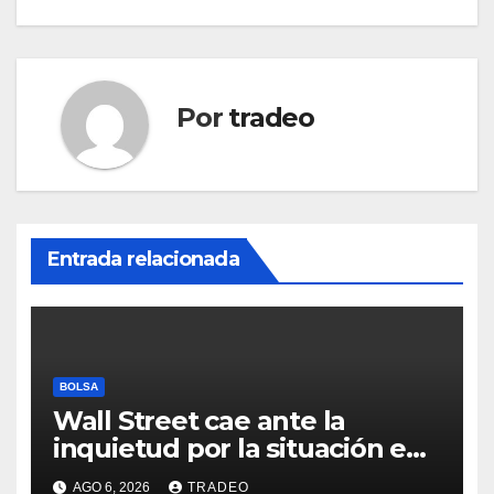
Por
tradeo
Entrada relacionada
BOLSA
Wall Street cae ante la
inquietud por la situación en
Ormuz
AGO 6, 2026
TRADEO