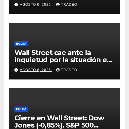
Coldcard? Un analista
AGOSTO 6, 2026
TRADEO
comparte consejos clave
BOLSA
Wall Street cae ante la
inquietud por la situación en
Ormuz
AGOSTO 6, 2026
TRADEO
BOLSA
Cierre en Wall Street: Dow
Jones (-0,85%). S&P 500