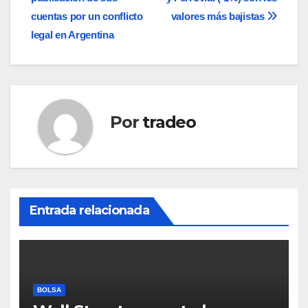
de
cuentas por un conflicto
valores más bajistas
entradas
legal en Argentina
Por
tradeo
Entrada relacionada
BOLSA