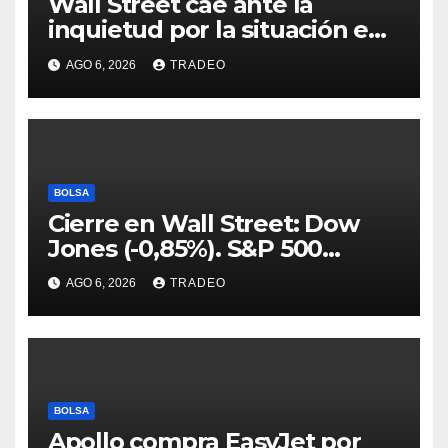
Wall Street cae ante la
inquietud por la situación en
Ormuz
AGO 6, 2026
TRADEO
BOLSA
Cierre en Wall Street: Dow
Jones (-0,85%). S&P 500
(-0,18%) y Nasdaq (-0,06%)
AGO 6, 2026
TRADEO
BOLSA
Apollo compra EasyJet por