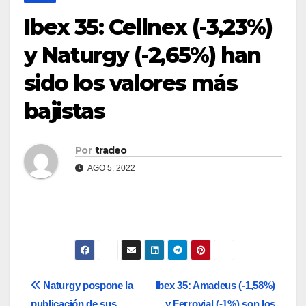
Ibex 35: Cellnex (-3,23%)
y Naturgy (-2,65%) han
sido los valores más
bajistas
Por
tradeo
AGO 5, 2022
Navegación
Naturgy pospone la
Ibex 35: Amadeus (-1,58%)
publicación de sus
y Ferrovial (-1%) son los