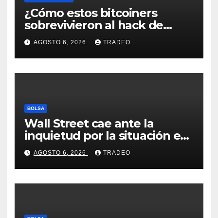
¿Cómo estos bitcoiners
sobrevivieron al hack de
Coldcard? Un analista
AGOSTO 6, 2026
TRADEO
comparte consejos clave
BOLSA
Wall Street cae ante la
inquietud por la situación en
Ormuz
AGOSTO 6, 2026
TRADEO