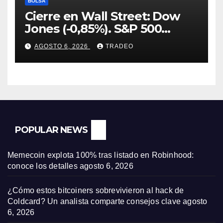
BOLSA
Cierre en Wall Street: Dow
Jones (-0,85%). S&P 500
(-0,18%) y Nasdaq (-0,06%)
AGOSTO 6, 2026
TRADEO
POPULAR NEWS
Memecoin explota 100% tras listado en Robinhood:
conoce los detalles
agosto 6, 2026
¿Cómo estos bitcoiners sobrevivieron al hack de
Coldcard? Un analista comparte consejos clave
agosto
6, 2026