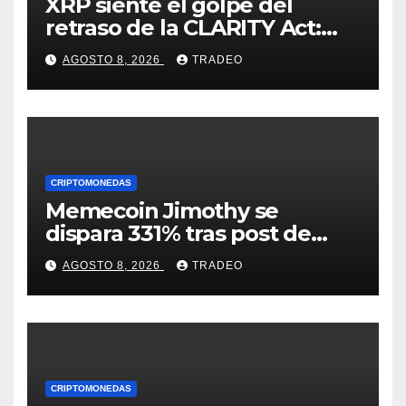
XRP siente el golpe del
retraso de la CLARITY Act:
¿Podrá mantenerse por
AGOSTO 8, 2026
TRADEO
encima de $1?
CRIPTOMONEDAS
Memecoin Jimothy se
dispara 331% tras post de
Elon Musk sobre un
AGOSTO 8, 2026
TRADEO
mapache
CRIPTOMONEDAS