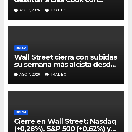
acusaciones de fraude
AGO 7, 2026
TRADEO
hipotecario
BOLSA
Wall Street cierra con subidas
su semana más alcista desde
abril
AGO 7, 2026
TRADEO
BOLSA
Cierre en Wall Street: Nasdaq
(+0,28%), S&P 500 (+0,62%) y