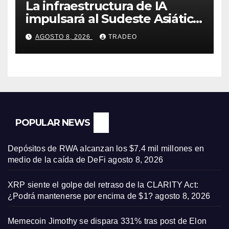
La infraestructura de IA
impulsará al Sudeste Asiático,
destaca United Overseas
AGOSTO 8, 2026
TRADEO
Bank
POPULAR NEWS
Depósitos de RWA alcanzan los $7.4 mil millones en
medio de la caída de DeFi
agosto 8, 2026
XRP siente el golpe del retraso de la CLARITY Act:
¿Podrá mantenerse por encima de $1?
agosto 8, 2026
Memecoin Jimothy se dispara 331% tras post de Elon