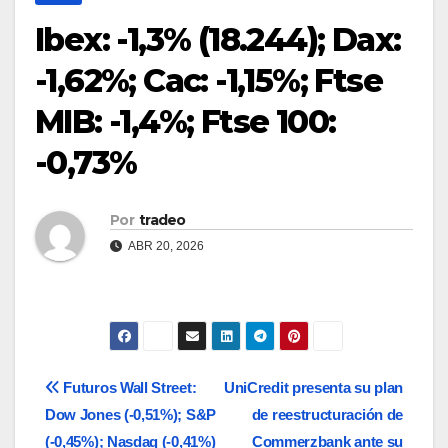
Ibex: -1,3% (18.244); Dax:
-1,62%; Cac: -1,15%; Ftse
MIB: -1,4%; Ftse 100:
-0,73%
Por
tradeo
ABR 20, 2026
Navegación
Futuros Wall Street:
UniCredit presenta su plan
Dow Jones (-0,51%); S&P
de reestructuración de
de
(-0,45%); Nasdaq (-0,41%)
Commerzbank ante su