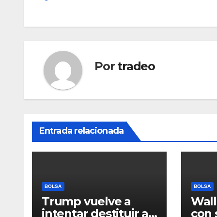
de
entradas
Por
tradeo
Entrada relacionada
BOLSA
BOLSA
Trump vuelve a
Wall
intentar destituir a
con 