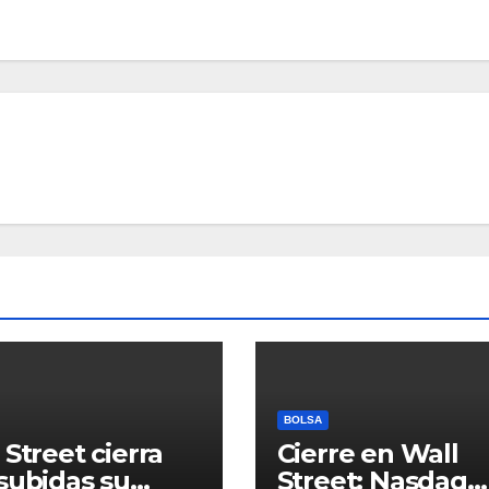
BOLSA
 Street cierra
Cierre en Wall
subidas su
Street: Nasdaq