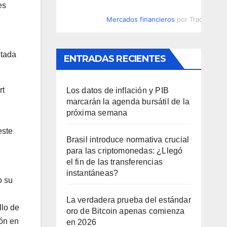
es
Mercados financieros
por TradingVie
ntada
ENTRADAS RECIENTES
rt
Los datos de inflación y PIB
marcarán la agenda bursátil de la
próxima semana
este
Brasil introduce normativa crucial
para las criptomonedas: ¿Llegó
el fin de las transferencias
instantáneas?
o su
La verdadera prueba del estándar
llo de
oro de Bitcoin apenas comienza
ión en
en 2026