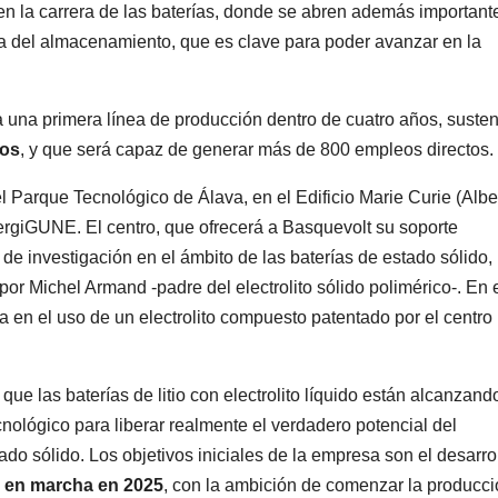
en la carrera de las baterías, donde se abren además important
ia del almacenamiento, que es clave para poder avanzar en la
 una primera línea de producción dentro de cuatro años, suste
ros
, y que será capaz de generar más de 800 empleos directos.
 Parque Tecnológico de Álava, en el Edificio Marie Curie (Albe
ergiGUNE. El centro, que ofrecerá a Basquevolt su soporte
e investigación en el ámbito de las baterías de estado sólido,
or Michel Armand -padre del electrolito sólido polimérico-. En 
 en el uso de un electrolito compuesto patentado por el centro
e las baterías de litio con electrolito líquido están alcanzand
ológico para liberar realmente el verdadero potencial del
o sólido. Los objetivos iniciales de la empresa son el desarro
n en marcha en 2025
, con la ambición de comenzar la producc