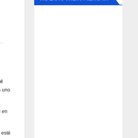
el
s uno
i en
 esté