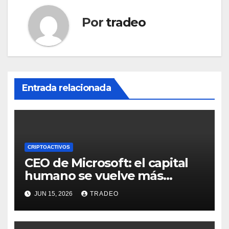
Por
tradeo
Entrada relacionada
CRIPTOACTIVOS
CEO de Microsoft: el capital
humano se vuelve más
valioso a medida que crece la
JUN 15, 2026
TRADEO
IA