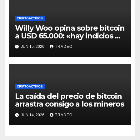
CRIPTOACTIVOS
Willy Woo opina sobre bitcoin
a USD 65.000: «hay indicios de
posible divergencia alcista»
JUN 15, 2026
TRADEO
CRIPTOACTIVOS
La caída del precio de bitcoin
arrastra consigo a los mineros
JUN 14, 2026
TRADEO