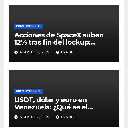
CRIPTOMONEDAS
Acciones de SpaceX suben
12% tras fin del lockup:
¿Hasta dónde podrían llegar
AGOSTO 7, 2026
TRADEO
en agosto?
CRIPTOMONEDAS
USDT, dólar y euro en
Venezuela: ¿Qué es el
fenómeno “Rockets and
AGOSTO 7, 2026
TRADEO
Feathers”?