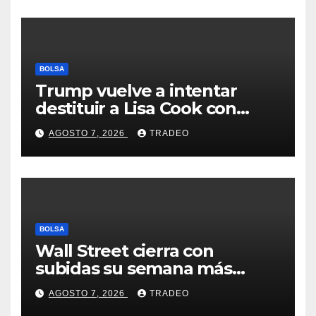
BOLSA
Trump vuelve a intentar
destituir a Lisa Cook con
acusaciones de fraude
AGOSTO 7, 2026
TRADEO
hipotecario
BOLSA
Wall Street cierra con
subidas su semana más
alcista desde abril
AGOSTO 7, 2026
TRADEO