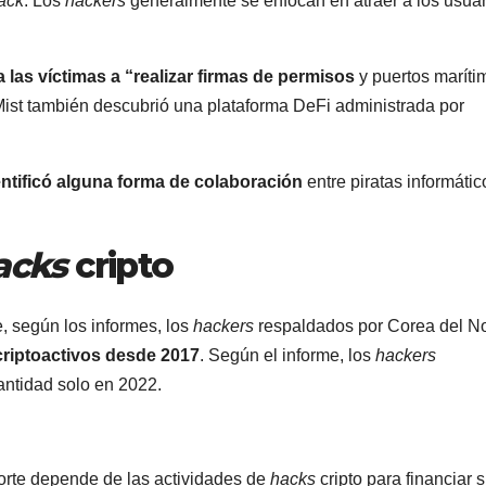
ack
. Los
hackers
generalmente se enfocan en atraer a los usuar
 las víctimas a “realizar firmas de permisos
y puertos maríti
Mist también descubrió una plataforma DeFi administrada por
entificó alguna forma de colaboración
entre piratas informátic
acks
cripto
, según los informes, los
hackers
respaldados por Corea del No
criptoactivos desde 2017
. Según el informe, los
hackers
antidad solo en 2022.
orte depende de las actividades de
hacks
cripto para financiar 