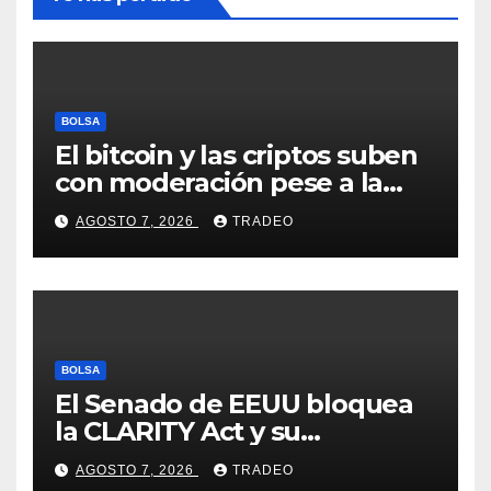
BOLSA
El bitcoin y las criptos suben
con moderación pese a la
incertidumbre en Oriente
AGOSTO 7, 2026
TRADEO
Medio
BOLSA
El Senado de EEUU bloquea
la CLARITY Act y su
aprobación en 2026 peligra
AGOSTO 7, 2026
TRADEO