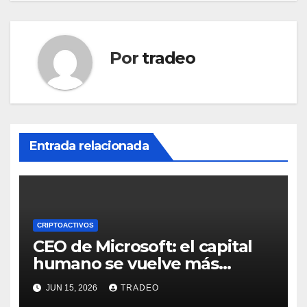
Por
tradeo
Entrada relacionada
CRIPTOACTIVOS
CEO de Microsoft: el capital
humano se vuelve más
valioso a medida que crece la
JUN 15, 2026
TRADEO
IA