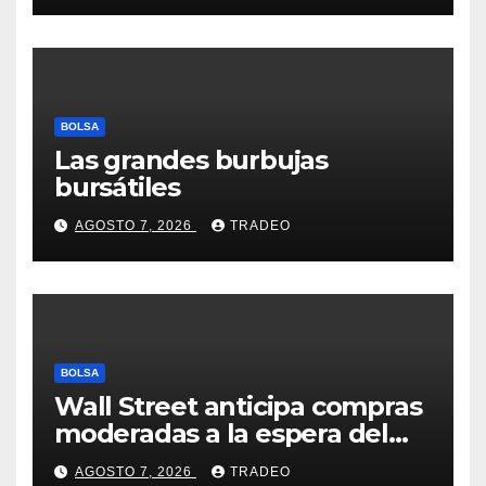
BOLSA
Las grandes burbujas
bursátiles
AGOSTO 7, 2026
TRADEO
BOLSA
Wall Street anticipa compras
moderadas a la espera del
informe de empleo de EEUU
AGOSTO 7, 2026
TRADEO