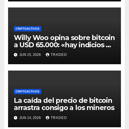
CRIPTOACTIVOS
Willy Woo opina sobre bitcoin
a USD 65.000: «hay indicios de
posible divergencia alcista»
JUN 15, 2026
TRADEO
CRIPTOACTIVOS
La caída del precio de bitcoin
arrastra consigo a los mineros
JUN 14, 2026
TRADEO