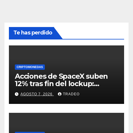
Te has perdido
CRIPTOMONEDAS
Acciones de SpaceX suben
12% tras fin del lockup:
¿Hasta dónde podrían llegar
AGOSTO 7, 2026
TRADEO
en agosto?