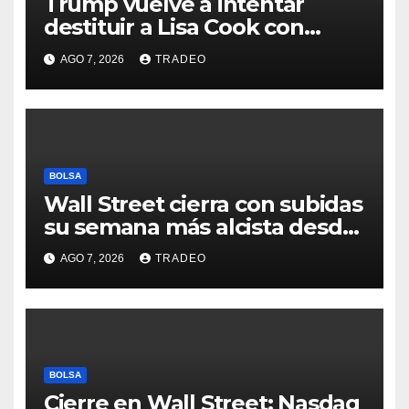
Trump vuelve a intentar
destituir a Lisa Cook con
acusaciones de fraude
AGO 7, 2026
TRADEO
hipotecario
BOLSA
Wall Street cierra con subidas
su semana más alcista desde
abril
AGO 7, 2026
TRADEO
BOLSA
Cierre en Wall Street: Nasdaq