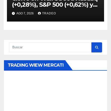
(+0,28%), S&P 500 (+0,62%) y
Nasdaq (+1,30%)
AGO 7, 2026
TRADEO
TRADING WIEW MERCATI