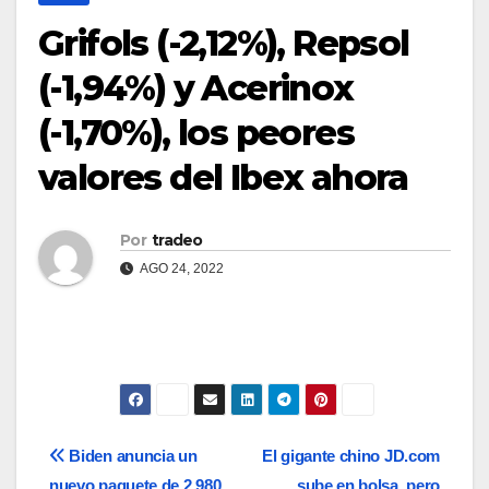
Grifols (-2,12%), Repsol
(-1,94%) y Acerinox
(-1,70%), los peores
valores del Ibex ahora
Por
tradeo
AGO 24, 2022
Navegación
Biden anuncia un
El gigante chino JD.com
nuevo paquete de 2.980
sube en bolsa, pero