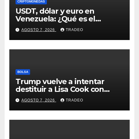
CRIPTOMONEDAS
USDT, dólar y euro en
Venezuela: ¿Qué es el
fenómeno “Rockets and
AGOSTO 7, 2026
TRADEO
Feathers”?
BOLSA
Trump vuelve a intentar
destituir a Lisa Cook con
acusaciones de fraude
AGOSTO 7, 2026
TRADEO
hipotecario