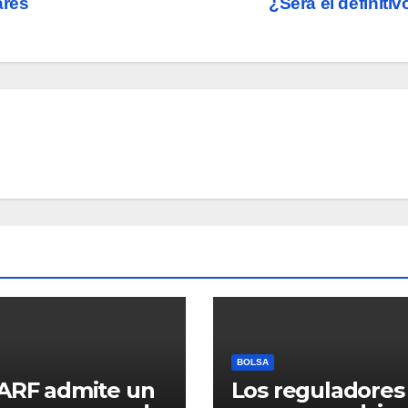
ares
¿Será el definiti
BOLSA
ARF admite un
Los reguladores