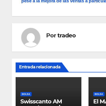
pese a la mejora de las ventas a particul
de
entradas
Por
tradeo
Entrada relacionada
BOLSA
BOLSA
Swisscanto AM
El M