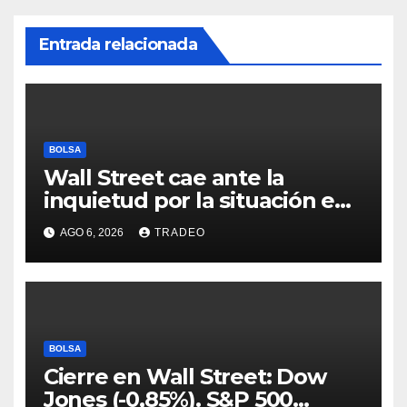
Entrada relacionada
BOLSA
Wall Street cae ante la
inquietud por la situación en
Ormuz
AGO 6, 2026
TRADEO
BOLSA
Cierre en Wall Street: Dow
Jones (-0,85%). S&P 500