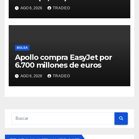
(-0,18%) y Nasdaq (-0,06%)
AGO 6, 2026
TRADEO
BOLSA
Apollo compra EasyJet por
6.700 millones de euros
AGO 6, 2026
TRADEO