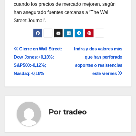
cuando los precios de mercado mejoren, según
han asegurado fuentes cercanas a ‘The Wall
Street Journal’.
Navegación
Cierre en Wall Street:
Indra y dos valores más
Dow Jones:+0,10%;
que han perforado
de
S&P500:-0,12%;
soportes o resistencias
entradas
Nasdaq:-0,18%
este viernes
Por
tradeo