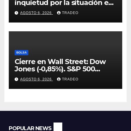
inquietud por la situación en
Ormuz
AGOSTO 6, 2026
TRADEO
BOLSA
Cierre en Wall Street: Dow
Jones (-0,85%). S&P 500
(-0,18%) y Nasdaq (-0,06%)
AGOSTO 6, 2026
TRADEO
POPULAR NEWS