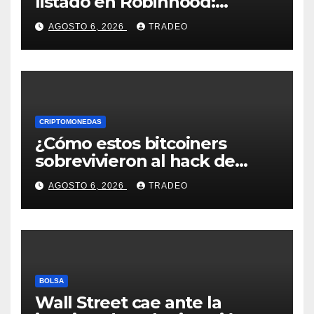
listado en Robinhood:
conoce los detalles
AGOSTO 6, 2026
TRADEO
CRIPTOMONEDAS
¿Cómo estos bitcoiners
sobrevivieron al hack de
Coldcard? Un analista
AGOSTO 6, 2026
TRADEO
comparte consejos clave
BOLSA
Wall Street cae ante la