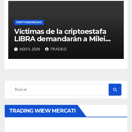
CRIPTOMONEDAS
Víctimas de la criptoestafa
LIBRA demandarán a Milei
por daños y perjuicios
AGO 5, 2026
TRADEO
TRADING WIEW MERCATI