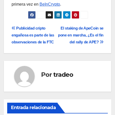
primera vez en
BeInCrypto
.
Navegación
Publicidad cripto
El staking de ApeCoin se
engañosa es parte de las
pone en marcha, ¿Es el fin
de
observaciones de la FTC
del rally de APE?
entradas
Por
tradeo
Entrada relacionada