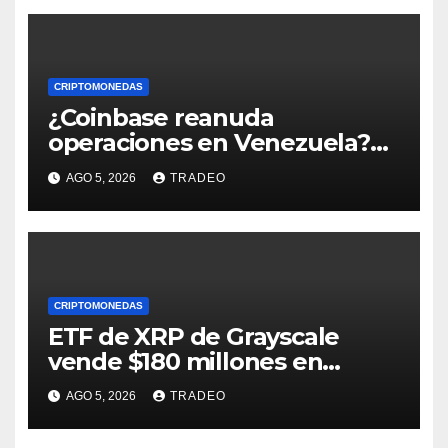
CRIPTOMONEDAS
¿Coinbase reanuda
operaciones en Venezuela?
Post críptico enciende el
AGO 5, 2026
TRADEO
debate
CRIPTOMONEDAS
ETF de XRP de Grayscale
vende $180 millones en
tokens tras grandes pérdidas
AGO 5, 2026
TRADEO