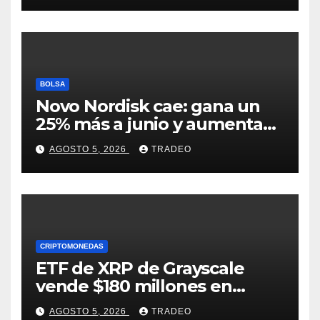
BOLSA
Novo Nordisk cae: gana un
25% más a junio y aumenta
previsiones, pero no
AGOSTO 5, 2026
TRADEO
convence
CRIPTOMONEDAS
ETF de XRP de Grayscale
vende $180 millones en
tokens tras grandes pérdidas
AGOSTO 5, 2026
TRADEO