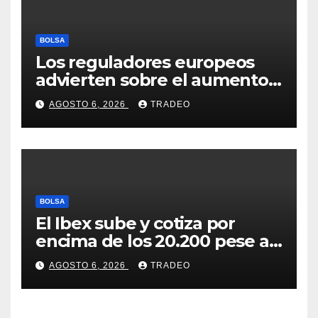
BOLSA
Los reguladores europeos
advierten sobre el aumento
del fraude con criptos tras la
AGOSTO 6, 2026
TRADEO
llegada de MiCA
BOLSA
El Ibex sube y cotiza por
encima de los 20.200 pese al
‘sell off’ de la tecnología
AGOSTO 6, 2026
TRADEO