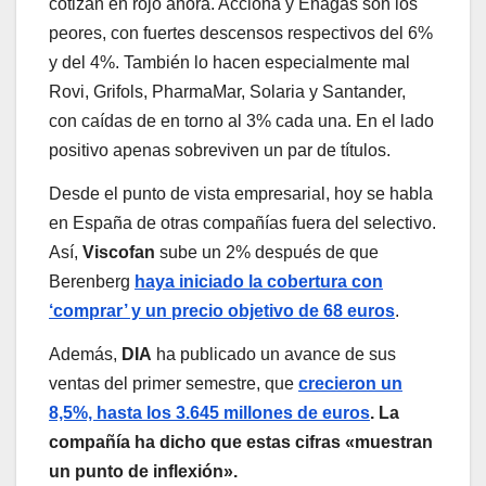
cotizan en rojo ahora. Acciona y Enagás son los
peores, con fuertes descensos respectivos del 6%
y del 4%. También lo hacen especialmente mal
Rovi, Grifols, PharmaMar, Solaria y Santander,
con caídas de en torno al 3% cada una. En el lado
positivo apenas sobreviven un par de títulos.
Desde el punto de vista empresarial, hoy se habla
en España de otras compañías fuera del selectivo.
Así,
Viscofan
sube un 2% después de que
Berenberg
haya iniciado la cobertura con
‘comprar’ y un precio objetivo de 68 euros
.
Además,
DIA
ha publicado un avance de sus
ventas del primer semestre, que
crecieron un
8,5%, hasta los 3.645 millones de euros
. La
compañía ha dicho que estas cifras «muestran
un punto de inflexión».