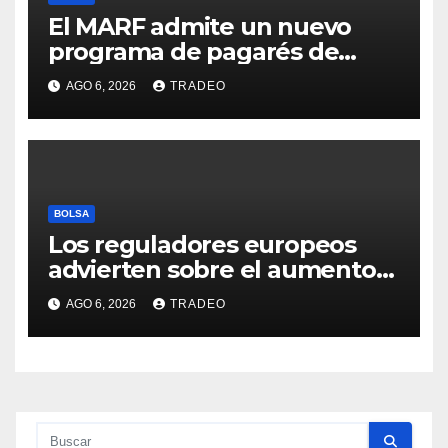
El MARF admite un nuevo
programa de pagarés de
Seresco por 20 millones de
AGO 6, 2026
TRADEO
euros
BOLSA
Los reguladores europeos
advierten sobre el aumento
del fraude con criptos tras la
AGO 6, 2026
TRADEO
llegada de MiCA