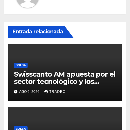
Entrada relacionada
BOLSA
Swisscanto AM apuesta por el
sector tecnológico y los
valores cíclicos para ganar en
AGO 6, 2026
TRADEO
bolsa
BOLSA