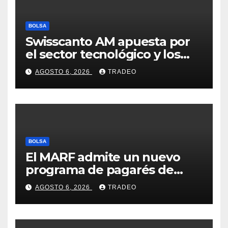
BOLSA
Swisscanto AM apuesta por
el sector tecnológico y los
valores cíclicos para ganar en
AGOSTO 6, 2026
TRADEO
bolsa
BOLSA
El MARF admite un nuevo
programa de pagarés de
Seresco por 20 millones de
AGOSTO 6, 2026
TRADEO
euros