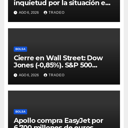
inquietud por la situación en
Ormuz
AGO 6, 2026
TRADEO
BOLSA
Cierre en Wall Street: Dow
Jones (-0,85%). S&P 500
(-0,18%) y Nasdaq (-0,06%)
AGO 6, 2026
TRADEO
BOLSA
Apollo compra EasyJet por
6.700 millones de euros