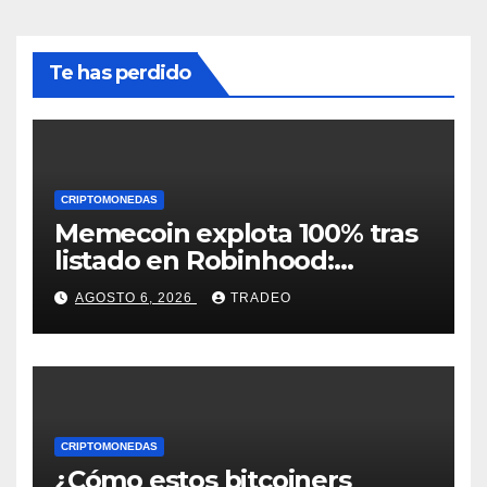
Te has perdido
CRIPTOMONEDAS
Memecoin explota 100% tras
listado en Robinhood:
conoce los detalles
AGOSTO 6, 2026
TRADEO
CRIPTOMONEDAS
¿Cómo estos bitcoiners