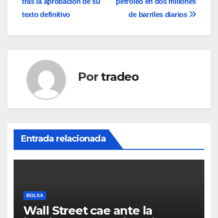
tras la aprobación de su
petróleo en dos millones
entradas
texto definitivo
de barriles diarios
Por
tradeo
Entrada relacionada
BOLSA
Wall Street cae ante la