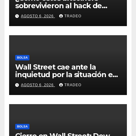
sobrevivieron al hack de
Coldcard? Un analista
AGOSTO 6, 2026
TRADEO
comparte consejos clave
BOLSA
Wall Street cae ante la
inquietud por la situación en
Ormuz
AGOSTO 6, 2026
TRADEO
BOLSA
Cierre en Wall Street: Dow