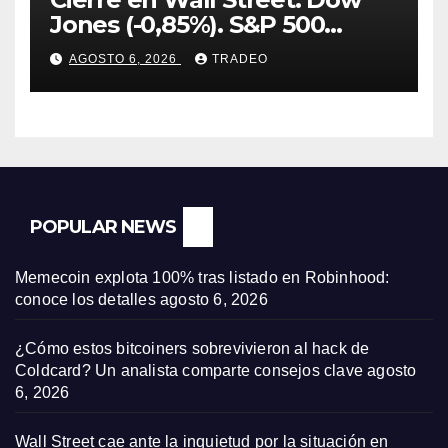
Jones (-0,85%). S&P 500
(-0,18%) y Nasdaq (-0,06%)
AGOSTO 6, 2026
TRADEO
POPULAR NEWS
Memecoin explota 100% tras listado en Robinhood:
conoce los detalles
agosto 6, 2026
¿Cómo estos bitcoiners sobrevivieron al hack de
Coldcard? Un analista comparte consejos clave
agosto
6, 2026
Wall Street cae ante la inquietud por la situación en