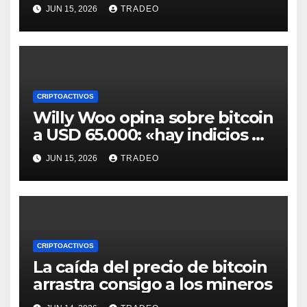
valioso a medida que crece la
JUN 15, 2026
TRADEO
IA
CRIPTOACTIVOS
Willy Woo opina sobre bitcoin
a USD 65.000: «hay indicios de
posible divergencia alcista»
JUN 15, 2026
TRADEO
CRIPTOACTIVOS
La caída del precio de bitcoin
arrastra consigo a los mineros