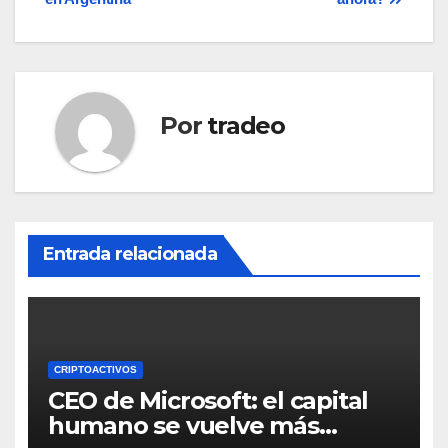
entradas
Por
tradeo
Entrada relacionada
CRIPTOACTIVOS
CEO de Microsoft: el capital
humano se vuelve más