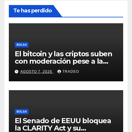
Te has perdido
BOLSA
El bitcoin y las criptos suben
con moderación pese a la
incertidumbre en Oriente
AGOSTO 7, 2026
TRADEO
Medio
BOLSA
El Senado de EEUU bloquea
la CLARITY Act y su