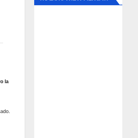
o la
sado.