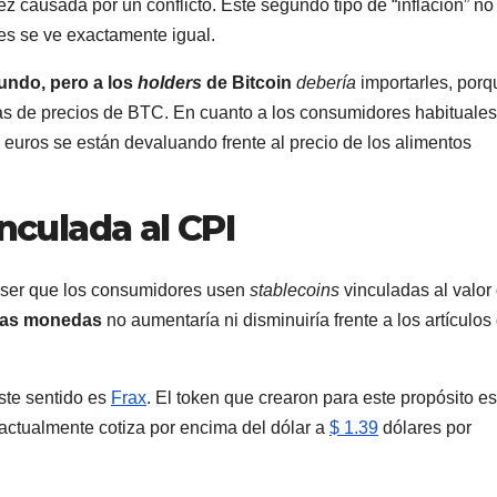
z causada por un conflicto. Este segundo tipo de “inflación” no
es se ve exactamente igual.
mundo, pero a los
holders
de Bitcoin
debería
importarles, porq
as de precios de BTC. En cuanto a los consumidores habituales
y euros se están devaluando frente al precio de los alimentos
nculada al CPI
a ser que los consumidores usen
stablecoins
vinculadas al valor
stas monedas
no aumentaría ni disminuiría frente a los artículos
te sentido es
Frax
. El token que crearon para este propósito e
actualmente cotiza por encima del dólar a
$ 1.39
dólares por