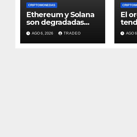
CRIPTOMONEDAS
CRIPTOM
Ethereum y Solana
El o
son degradadas
tend
dentro del fondo de
que
AGO 6, 2026
TRADEO
AGO 6
Grayscale
ener
¿qué