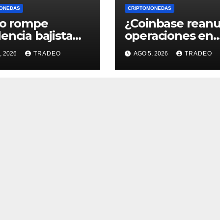
ONEDAS
CRIPTOMONEDAS
ro rompe
¿Coinbase rean
encia bajista
operaciones en
 comenzó en
Venezuela? Pos
, 2026
TRADEO
AGO 5, 2026
TRADEO
o de 2026,
críptico enciend
 sigue?
debate