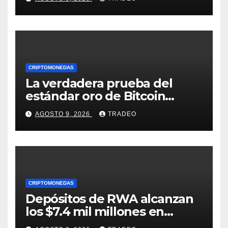
de las transferencias
instantáneas?
CRIPTOMONEDAS
La verdadera prueba del
estándar oro de Bitcoin
apenas comienza en 2026
AGOSTO 9, 2026
TRADEO
CRIPTOMONEDAS
Depósitos de RWA alcanzan
los $7.4 mil millones en
medio de la caída de DeFi