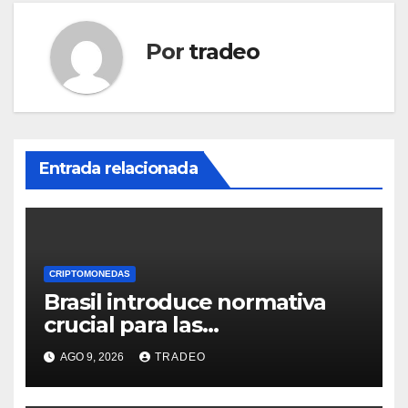
Por
tradeo
Entrada relacionada
CRIPTOMONEDAS
Brasil introduce normativa
crucial para las
criptomonedas: ¿Llegó el fin
AGO 9, 2026
TRADEO
de las transferencias
instantáneas?