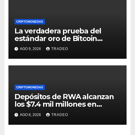
CRIPTOMONEDAS
La verdadera prueba del
estándar oro de Bitcoin
apenas comienza en 2026
AGO 9, 2026
TRADEO
CRIPTOMONEDAS
Depósitos de RWA alcanzan
los $7.4 mil millones en
medio de la caída de DeFi
AGO 8, 2026
TRADEO