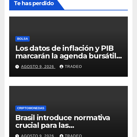
Te has perdido
BOLSA
Los datos de inflación y PIB
marcarán la agenda bursátil
de la próxima semana
AGOSTO 9, 2026
TRADEO
CRIPTOMONEDAS
Brasil introduce normativa
crucial para las
criptomonedas: ¿Llegó el fin
AGOSTO 9, 2026
TRADEO