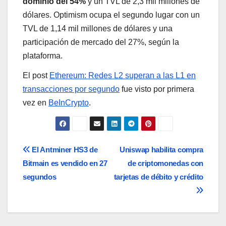
dominio del 54%
y un TVL de 2,3 mil millones de
dólares. Optimism ocupa el segundo lugar con un
TVL de 1,14 mil millones de dólares y una
participación de mercado del 27%, según la
plataforma.
El post
Ethereum: Redes L2 superan a las L1 en
transacciones por segundo
fue visto por primera
vez en
BeInCrypto
.
Navegación
El Antminer HS3 de
Uniswap habilita compra
Bitmain es vendido en 27
de criptomonedas con
de
segundos
tarjetas de débito y crédito
entradas