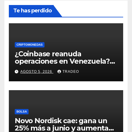
Te has perdido
CRIPTOMONEDAS
¿Coinbase reanuda
operaciones en Venezuela?
Post críptico enciende el
AGOSTO 5, 2026
TRADEO
debate
BOLSA
Novo Nordisk cae: gana un
25% más a junio y aumenta