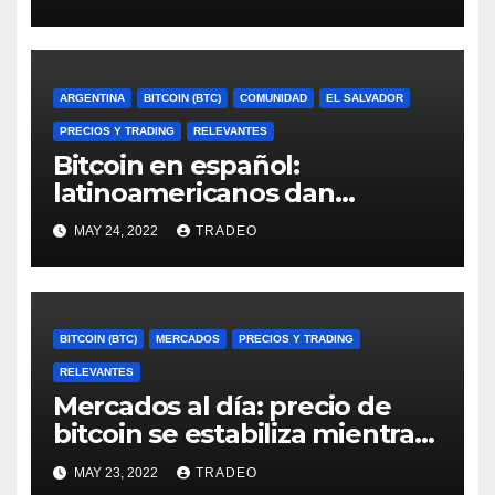
ARGENTINA
BITCOIN (BTC)
COMUNIDAD
EL SALVADOR
PRECIOS Y TRADING
RELEVANTES
Bitcoin en español:
latinoamericanos dan
consejos para enfrentar el
MAY 24, 2022
TRADEO
mercado bajista
BITCOIN (BTC)
MERCADOS
PRECIOS Y TRADING
RELEVANTES
Mercados al día: precio de
bitcoin se estabiliza mientras
la acumulación se mantiene
MAY 23, 2022
TRADEO