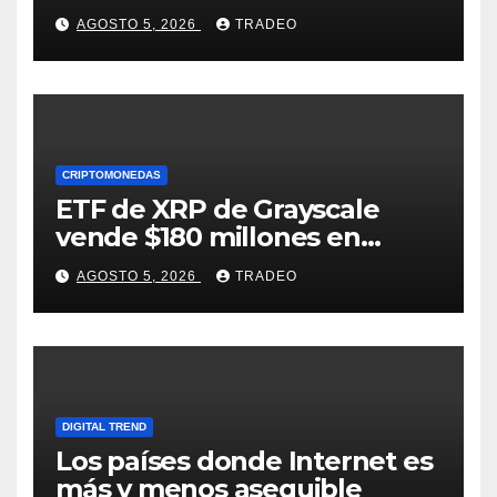
previsiones, pero no
AGOSTO 5, 2026
TRADEO
convence
CRIPTOMONEDAS
ETF de XRP de Grayscale
vende $180 millones en
tokens tras grandes pérdidas
AGOSTO 5, 2026
TRADEO
DIGITAL TREND
Los países donde Internet es
más y menos asequible