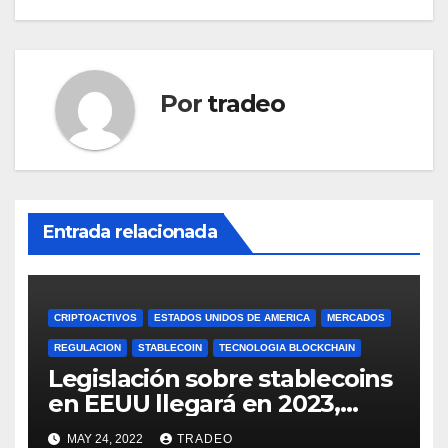
Por
tradeo
Entrada relacionada
CRIPTOACTIVOS
ESTADOS UNIDOS DE AMERICA
MERCADOS
REGULACION
STABLECOIN
TECNOLOGIA BLOCKCHAIN
Legislación sobre stablecoins
en EEUU llegará en 2023,
según Blockchain Association
MAY 24, 2022
TRADEO