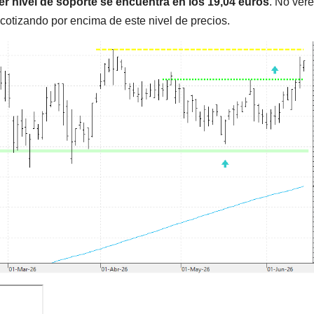
er nivel de soporte se encuentra en los 19,04 euros
. No ver
otizando por encima de este nivel de precios.