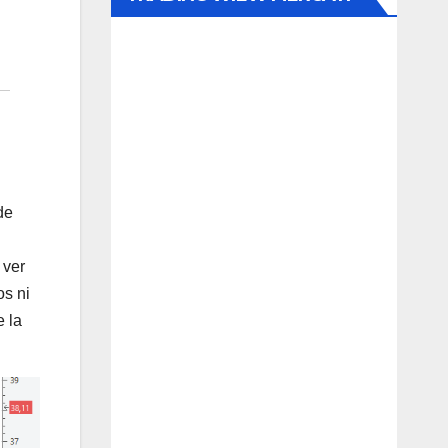
de
 ver
os ni
 la