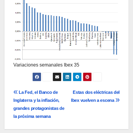
Variaciones semanales Ibex 35
Navegación
La Fed, el Banco de
Estas dos eléctricas del
Inglaterra y la inflación,
Ibex vuelven a escena
de
grandes protagonistas de
entradas
la próxima semana