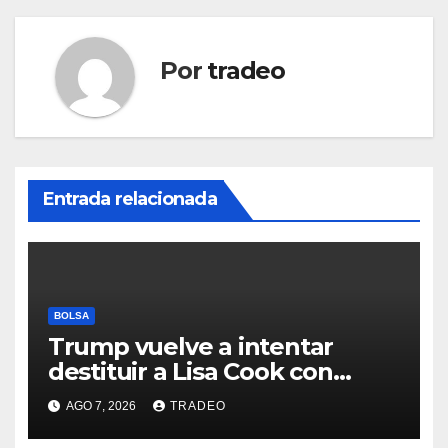
Por
tradeo
Entrada relacionada
BOLSA
Trump vuelve a intentar
destituir a Lisa Cook con
acusaciones de fraude
AGO 7, 2026
TRADEO
hipotecario