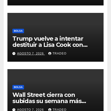
Feathers”?
BOLSA
Trump vuelve a intentar
destituir a Lisa Cook con
acusaciones de fraude
AGOSTO 7, 2026
TRADEO
hipotecario
BOLSA
Wall Street cierra con
subidas su semana más
alcista desde abril
AGOSTO 7, 2026
TRADEO