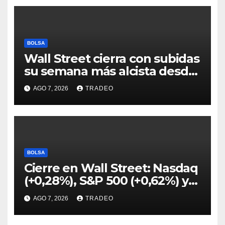
BOLSA
Wall Street cierra con subidas
su semana más alcista desde
abril
AGO 7, 2026
TRADEO
BOLSA
Cierre en Wall Street: Nasdaq
(+0,28%), S&P 500 (+0,62%) y
Nasdaq (+1,30%)
AGO 7, 2026
TRADEO