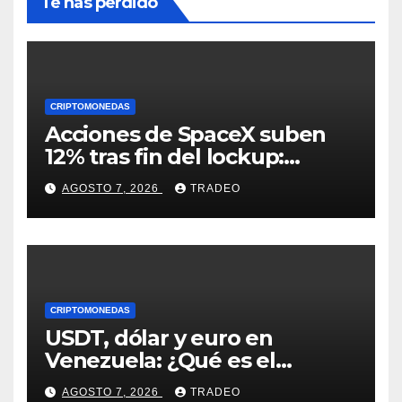
Te has perdido
CRIPTOMONEDAS
Acciones de SpaceX suben
12% tras fin del lockup:
¿Hasta dónde podrían llegar
AGOSTO 7, 2026
TRADEO
en agosto?
CRIPTOMONEDAS
USDT, dólar y euro en
Venezuela: ¿Qué es el
fenómeno “Rockets and
AGOSTO 7, 2026
TRADEO