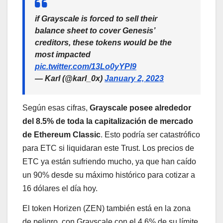
if Grayscale is forced to sell their
balance sheet to cover Genesis’
creditors, these tokens would be the
most impacted
pic.twitter.com/13Lo0yYPl9
— Karl (@karl_0x)
January 2, 2023
Según esas cifras,
Grayscale posee alrededor
del 8.5% de toda la capitalización de mercado
de Ethereum Classic
. Esto podría ser catastrófico
para ETC si liquidaran este Trust. Los precios de
ETC ya están sufriendo mucho, ya que han caído
un 90% desde su máximo histórico para cotizar a
16 dólares el día hoy.
El token Horizen (ZEN) también está en la zona
de peligro, con Grayscale con el 4.6% de su límite