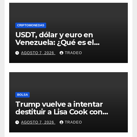
CRIPTOMONEDAS
USDT, dólar y euro en
Venezuela: ¿Qué es el
fenómeno “Rockets and
AGOSTO 7, 2026
TRADEO
Feathers”?
BOLSA
Trump vuelve a intentar
destituir a Lisa Cook con
acusaciones de fraude
AGOSTO 7, 2026
TRADEO
hipotecario