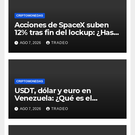
CRIPTOMONEDAS
Acciones de SpaceX suben
12% tras fin del lockup: ¿Hasta
dónde podrían llegar en
AGO 7, 2026
TRADEO
agosto?
CRIPTOMONEDAS
USDT, dólar y euro en
Venezuela: ¿Qué es el
fenómeno “Rockets and
AGO 7, 2026
TRADEO
Feathers”?