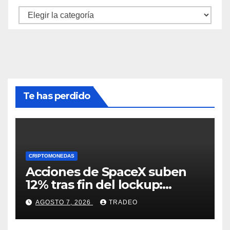
Categorías
Te has perdido
CRIPTOMONEDAS
Acciones de SpaceX suben
12% tras fin del lockup:
¿Hasta dónde podrían llegar
AGOSTO 7, 2026
TRADEO
en agosto?