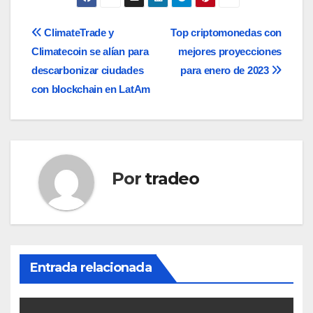
Navegación
ClimateTrade y
Top criptomonedas con
Climatecoin se alían para
mejores proyecciones
de
descarbonizar ciudades
para enero de 2023
entradas
con blockchain en LatAm
Por
tradeo
Entrada relacionada