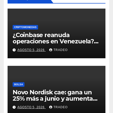
CRIPTOMONEDAS
¿Coinbase reanuda
operaciones en Venezuela?
Post críptico enciende el
AGOSTO 5, 2026
TRADEO
debate
BOLSA
Novo Nordisk cae: gana un
25% más a junio y aumenta
previsiones, pero no
AGOSTO 5, 2026
TRADEO
convence