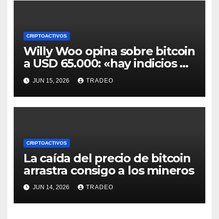
CRIPTOACTIVOS
Willy Woo opina sobre bitcoin
a USD 65.000: «hay indicios de
posible divergencia alcista»
JUN 15, 2026
TRADEO
CRIPTOACTIVOS
La caída del precio de bitcoin
arrastra consigo a los mineros
JUN 14, 2026
TRADEO