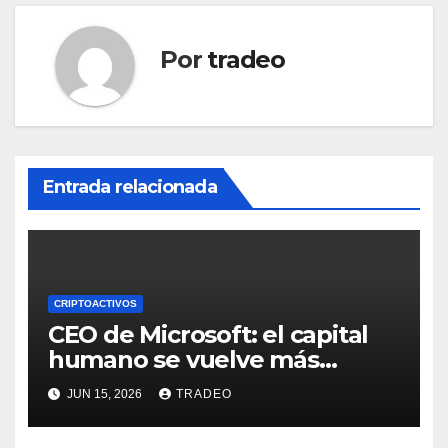
Por
tradeo
Entrada relacionada
CRIPTOACTIVOS
CEO de Microsoft: el capital
humano se vuelve más
valioso a medida que crece la
JUN 15, 2026
TRADEO
IA