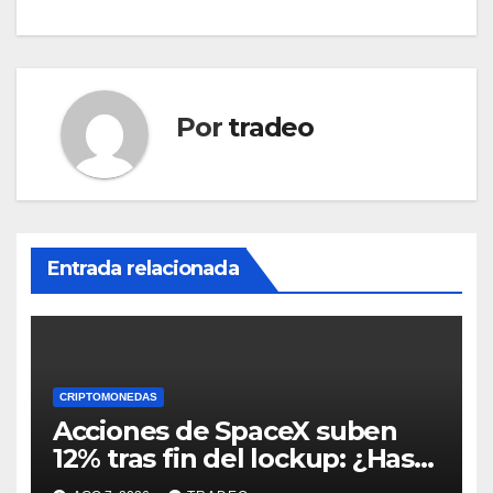
Por
tradeo
Entrada relacionada
CRIPTOMONEDAS
Acciones de SpaceX suben
12% tras fin del lockup: ¿Hasta
dónde podrían llegar en