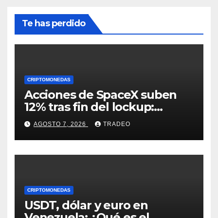
Te has perdido
CRIPTOMONEDAS
Acciones de SpaceX suben
12% tras fin del lockup:
¿Hasta dónde podrían llegar
AGOSTO 7, 2026
TRADEO
en agosto?
CRIPTOMONEDAS
USDT, dólar y euro en
Venezuela: ¿Qué es el