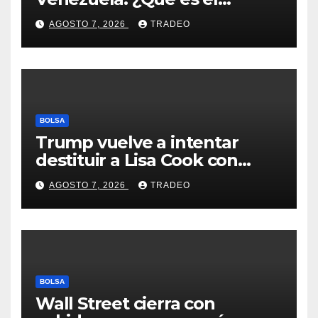
fenómeno “Rockets and
AGOSTO 7, 2026
TRADEO
Feathers”?
BOLSA
Trump vuelve a intentar
destituir a Lisa Cook con
acusaciones de fraude
AGOSTO 7, 2026
TRADEO
hipotecario
BOLSA
Wall Street cierra con