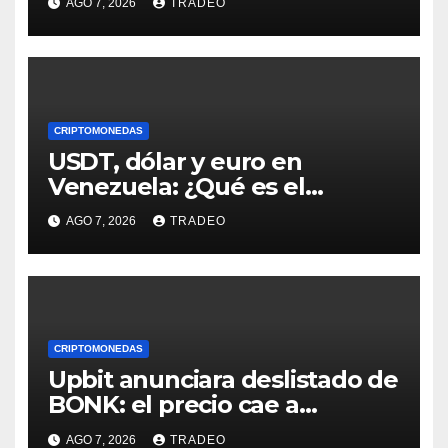
AGO 7, 2026
TRADEO
agosto?
CRIPTOMONEDAS
USDT, dólar y euro en
Venezuela: ¿Qué es el
fenómeno “Rockets and
AGO 7, 2026
TRADEO
Feathers”?
CRIPTOMONEDAS
Upbit anunciara deslistado de
BONK: el precio cae a
mínimos 3 años
AGO 7, 2026
TRADEO