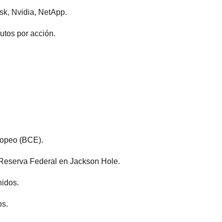
sk, Nvidia, NetApp.
utos por acción.
ropeo (BCE).
a Reserva Federal en Jackson Hole.
idos.
os.