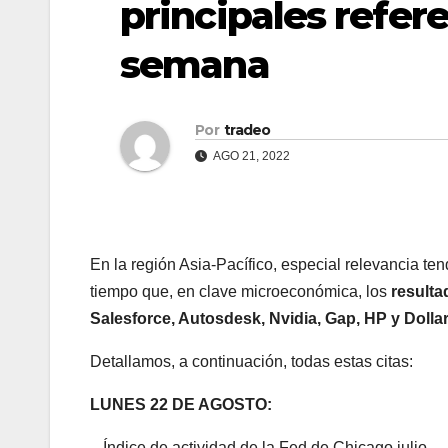
principales refer
semana
Por
tradeo
AGO 21, 2022
En la región Asia-Pacífico, especial relevancia te
tiempo que, en clave microeconómica, los
resulta
Salesforce, Autosdesk, Nvidia, Gap, HP y Dollar
Detallamos, a continuación, todas estas citas:
LUNES 22 DE AGOSTO:
– Índice de actividad de la Fed de Chicago julio.