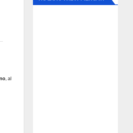
ino
, al