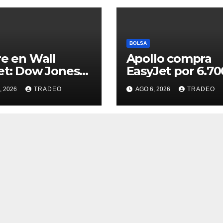
BOLSA
re en Wall
Apollo compra
et: Dow Jones
EasyJet por 6.70
85%). S&P 500
millones de eur
, 2026
TRADEO
AGO 6, 2026
TRADEO
18%) y Nasdaq
06%)