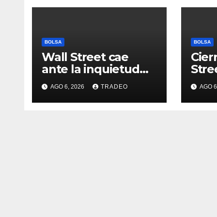
BOLSA
BOLSA
Wall Street cae
Cier
ante la inquietud
Stre
por la situación en
(-0,
AGO 6, 2026
TRADEO
AGO 6
Ormuz
(-0,
(-0,