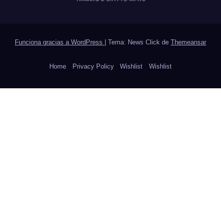
Funciona gracias a WordPress
|
Tema: News Click de
Themeansar
Home
Privacy Policy
Wishlist
Wishlist