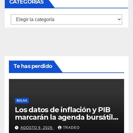
CATEGORÍAS
Categorías
Te has perdido
BOLSA
Los datos de inflación y PIB
marcarán la agenda bursátil
de la próxima semana
AGOSTO 9, 2026
TRADEO