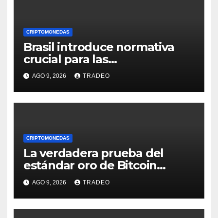
CRIPTOMONEDAS
Brasil introduce normativa
crucial para las
criptomonedas: ¿Llegó el fin
AGO 9, 2026
TRADEO
de las transferencias
instantáneas?
CRIPTOMONEDAS
La verdadera prueba del
estándar oro de Bitcoin
apenas comienza en 2026
AGO 9, 2026
TRADEO