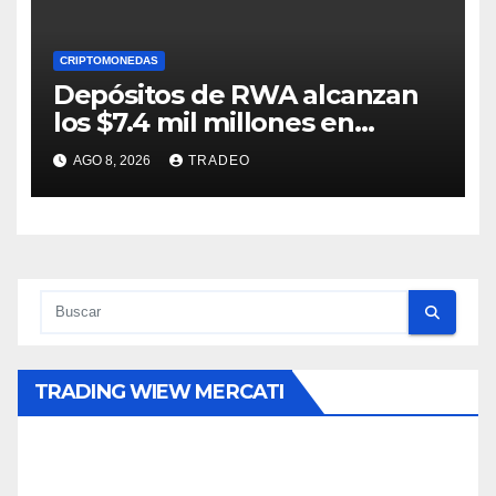
CRIPTOMONEDAS
Depósitos de RWA alcanzan
los $7.4 mil millones en
medio de la caída de DeFi
AGO 8, 2026
TRADEO
TRADING WIEW MERCATI