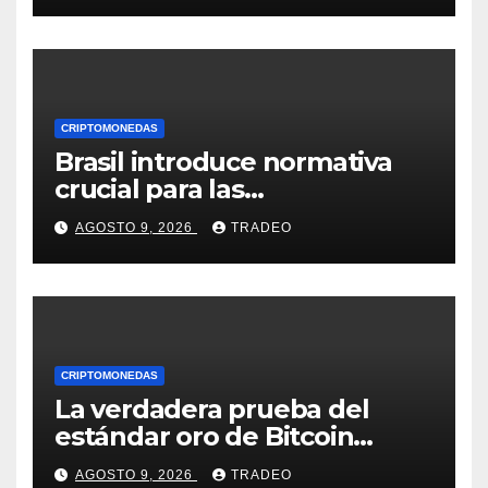
CRIPTOMONEDAS
Brasil introduce normativa
crucial para las
criptomonedas: ¿Llegó el fin
AGOSTO 9, 2026
TRADEO
de las transferencias
instantáneas?
CRIPTOMONEDAS
La verdadera prueba del
estándar oro de Bitcoin
apenas comienza en 2026
AGOSTO 9, 2026
TRADEO