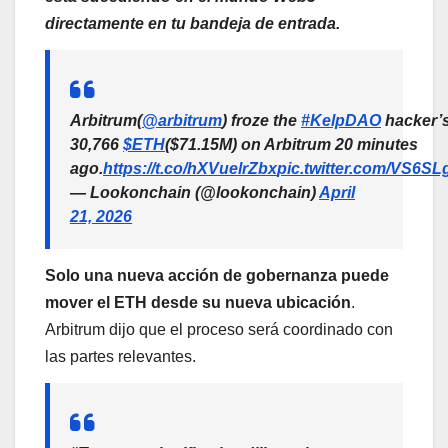
directamente en tu bandeja de entrada.
Arbitrum(
@arbitrum
) froze the
#KelpDAO
hacker’
30,766
$ETH
($71.15M) on Arbitrum 20 minutes
ago.
https://t.co/hXVuelrZbx
pic.twitter.com/VS6S
— Lookonchain (@lookonchain)
April
21, 2026
Solo una nueva acción de gobernanza puede
mover el ETH desde su nueva ubicación
.
Arbitrum dijo que el proceso será coordinado con
las partes relevantes.