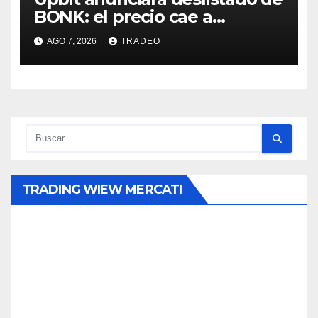
BONK: el precio cae a
mínimos 3 años
AGO 7, 2026
TRADEO
TRADING WIEW MERCATI