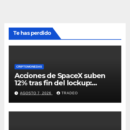
Te has perdido
CRIPTOMONEDAS
Acciones de SpaceX suben
12% tras fin del lockup:
¿Hasta dónde podrían llegar
AGOSTO 7, 2026
TRADEO
en agosto?