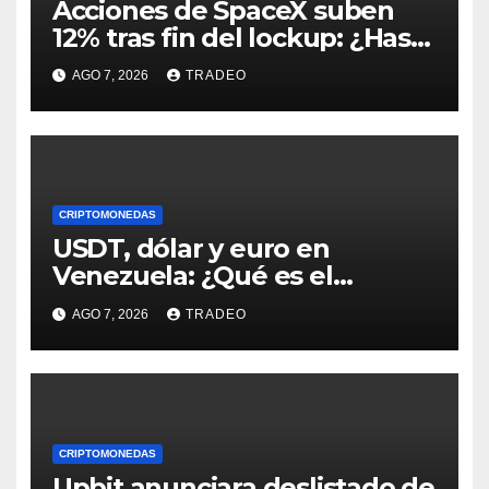
Acciones de SpaceX suben
12% tras fin del lockup: ¿Hasta
dónde podrían llegar en
AGO 7, 2026
TRADEO
agosto?
CRIPTOMONEDAS
USDT, dólar y euro en
Venezuela: ¿Qué es el
fenómeno “Rockets and
AGO 7, 2026
TRADEO
Feathers”?
CRIPTOMONEDAS
Upbit anunciara deslistado de