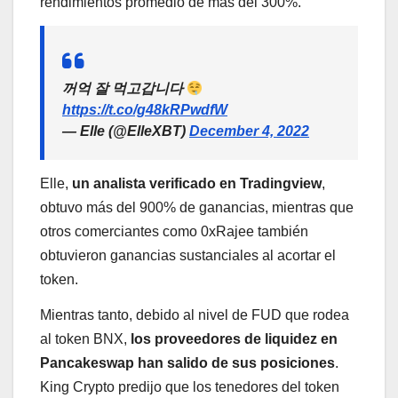
rendimientos promedio de más del 300%.
꺼억 잘 먹고갑니다
https://t.co/g48kRPwdfW
— Elle (@ElleXBT)
December 4, 2022
Elle,
un analista verificado en Tradingview
,
obtuvo más del 900% de ganancias, mientras que
otros comerciantes como 0xRajee también
obtuvieron ganancias sustanciales al acortar el
token.
Mientras tanto, debido al nivel de FUD que rodea
al token BNX,
los proveedores de liquidez en
Pancakeswap han salido de sus posiciones
.
King Crypto predijo que los tenedores del token