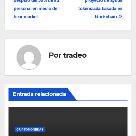
despido del 30% de su
proyecto de ayuda
de
personal en medio del
tokenizada basada en
entradas
bear market
blockchain
Por
tradeo
Entrada relacionada
CRIPTOMONEDAS