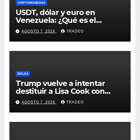
CRIPTOMONEDAS
USDT, dólar y euro en
Venezuela: ¿Qué es el
fenómeno “Rockets and
AGOSTO 7, 2026
TRADEO
Feathers”?
BOLSA
Trump vuelve a intentar
destituir a Lisa Cook con
acusaciones de fraude
AGOSTO 7, 2026
TRADEO
hipotecario